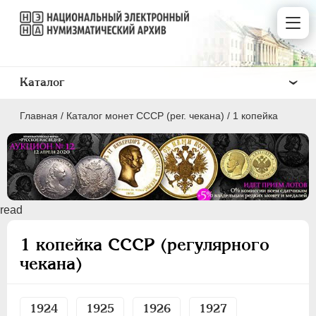
Каталог
Главная
/
Каталог монет СССР (рег. чекана)
/
1 копейка
ПОЛКОПЕЙКИ
read
1 КОПЕЙКА
1 копейка СССР (регулярного
2 КОПЕЙКИ
чекана)
3 КОПЕЙКИ
5 КОПЕЕК
10 КОПЕЕК
1924
1925
1926
1927