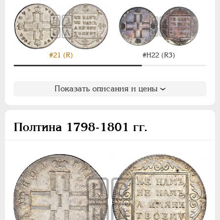
НИКОЛАЙ I
1826-1855
АЛЕКСАНДР II
1855-1881
АЛЕКСАНДР III
1881-1894
НИКОЛАЙ II
1894-1917
ВРЕМЕННОЕ ПРАВ.
1917-1918
#21 (R)
#Н22 (R3)
ИНОСТРАННЫЕ
1768-1918
Показать описания и цены
Полтина 1798-1801 гг.