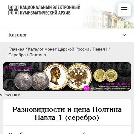
Каталог
Главная
/
Каталог монет Царской России
/
Павел I
/
Серебро
/
Полтина
ПEТР I
1699 - 1725
viewcoins
ЕКАТЕРИНА I
1725-1727
ПЕТР II
1727-1729
Разновидности и цена Полтина
АННА ИОАННОВНА
1730-1740
Павла 1 (серебро)
ИОАНН АНТОНОВИЧ
1740-1741
ЕЛИЗАВЕТА
1741-1762