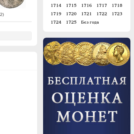
1714
1715
1716
1717
1718
1719
1720
1721
1722
1723
2)
#14 (R1)
1724
1725
Без года