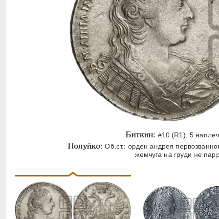
Биткин:
#10 (R1), 5 напле
Полуйко:
Об.ст.: орден андрея первозванног
жемчуга на груди не пар