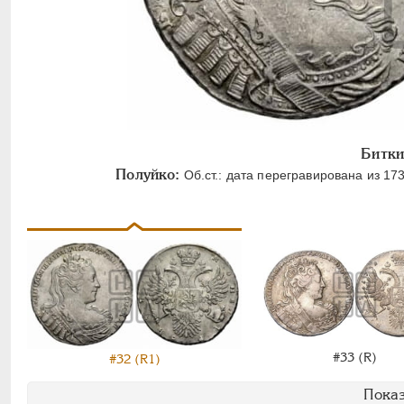
Битки
Полуйко:
Об.ст.: дата перегравирована из 173
#33 (R)
#32 (R1)
Показ