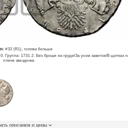
н:
#32 (R1), голова больше
0. Группа: 1731.2. Без броши на груди/За ухом завиток/В щитках 
плече звездочки.
ать описания и цены