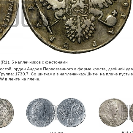
(R1), 5 наплечников с фестонами
ростой, орден Андрея Первозванного в форме креста, двойной уд
Группа: 1730.7. Со щитками в наплечниках/Щитки на плече пустые
W в ленте на плече.
#18 (