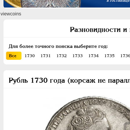
viewcoins
Разновидности и 
Для более точного поиска выберите год:
Все
1730
1731
1732
1733
1734
1735
173
Рубль 1730 года (корсаж не парал