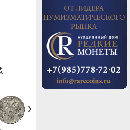
ар
/8
R)
#19 (R)