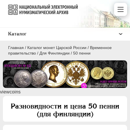
Каталог
Главная
/
Каталог монет Царской России
/
Временное
правительство
/
Для Финляндии
/
50 пенни
ПEТР I
1699 - 1725
viewcoins
ЕКАТЕРИНА I
1725-1727
ПЕТР II
1727-1729
Разновидности и цена 50 пенни
АННА ИОАННОВНА
1730-1740
(для финляндии)
ИОАНН АНТОНОВИЧ
1740-1741
ЕЛИЗАВЕТА
1741-1762