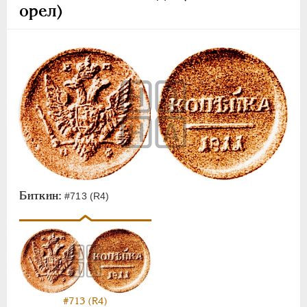
орел)
Биткин:
#713 (R4)
#713 (R4)