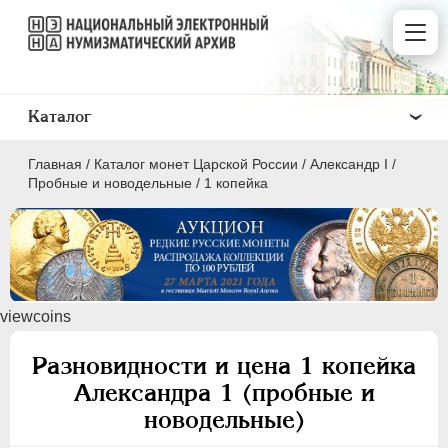
Каталог
Главная
/
Каталог монет Царской России
/
Александр I
/
Пробные и новодельные
/
1 копейка
ПEТР I
1699 - 1725
viewcoins
ЕКАТЕРИНА I
1725-1727
ПЕТР II
1727-1729
Разновидности и цена 1 копейка
АННА ИОАННОВНА
1730-1740
Александра 1 (пробные и
ИОАНН АНТОНОВИЧ
1740-1741
новодельные)
ЕЛИЗАВЕТА
1741-1762