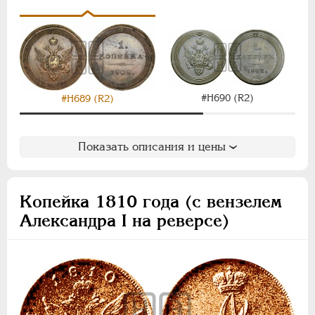
Полушка
Константин I
Для Грузии
Для Польши
Монетовидные
#Н690 (R2)
#Н689 (R2)
НИКОЛАЙ I
1826-1855
АЛЕКСАНДР II
1855-1881
Показать описания и цены
АЛЕКСАНДР III
1881-1894
НИКОЛАЙ II
1894-1917
ВРЕМЕННОЕ ПРАВ.
1917-1918
Копейка 1810 года (с вензелем
ИНОСТРАННЫЕ
1768-1918
Александра I на реверсе)