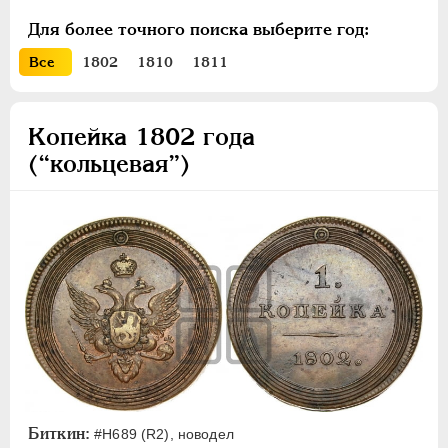
ПЕТР III
1762-1762
Для более точного поиска выберите год:
ЕКАТЕРИНА II
1762-1796
Все
1802
1810
1811
ПАВЕЛ I
1796-1801
АЛЕКСАНДР I
1801-1825
Копейка 1802 года
Золото
(“кольцевая”)
Серебро
Медь
Пробные и новодельные
1 рубль
10 копеек
5 копеек
3 копейки
2 копейки
1 копейка
Деньга
Биткин:
#Н689 (R2), новодел