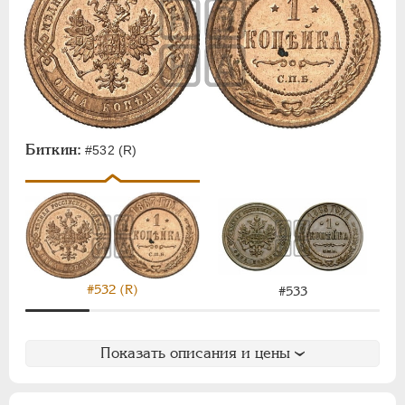
Биткин:
#532 (R)
#532 (R)
#533
Показать описания и цены