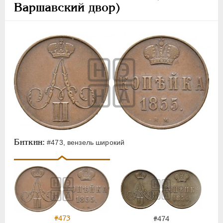
Варшавский двор)
Биткин:
#473, вензель широкий
#473
#474