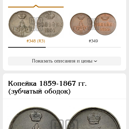
1/4 копейки
Полушка
Памятные и донативные
Пробные
Для Финляндии
#349
#348 (R3)
АЛЕКСАНДР III
1881-1894
НИКОЛАЙ II
1894-1917
Показать описания и цены
ВРЕМЕННОЕ ПРАВ.
1917-1918
ИНОСТРАННЫЕ
1768-1918
Копейка 1859-1867 гг.
(зубчатый ободок)