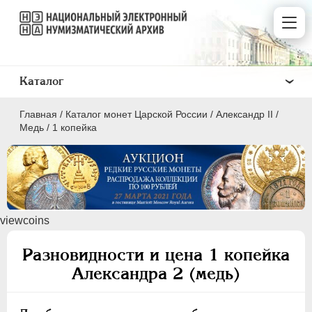
Каталог
Главная
/
Каталог монет Царской России
/
Александр II
/
Медь
/
1 копейка
ПEТР I
1699 - 1725
viewcoins
ЕКАТЕРИНА I
1725-1727
ПЕТР II
1727-1729
Разновидности и цена 1 копейка
АННА ИОАННОВНА
1730-1740
Александра 2 (медь)
ИОАНН АНТОНОВИЧ
1740-1741
ЕЛИЗАВЕТА
1741-1762