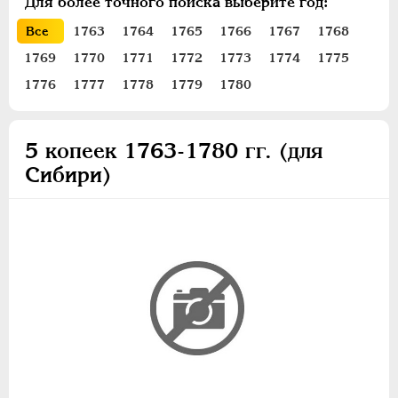
Для более точного поиска выберите год:
ПЕТР III
1762-1762
Все
1763
1764
1765
1766
1767
1768
ЕКАТЕРИНА II
1762-1796
1769
1770
1771
1772
1773
1774
1775
Золото
1776
1777
1778
1779
1780
Серебро
Медь
Пробные
5 копеек 1763-1780 гг. (для
Сибирские
Сибири)
20 копеек
15 копеек
Гривенник
10 копеек
5 копеек
2 копейки
1 копейка
Денга