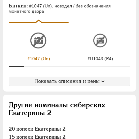
Полушка
Биткин:
#1047 (Un), новодел / без обозначения
монетного двора
Для Молдовы
Таврические
Монетовидные
ПАВЕЛ I
1796-1801
АЛЕКСАНДР I
1801-1825
#1047 (Un)
#H1048 (R4)
НИКОЛАЙ I
1826-1855
АЛЕКСАНДР II
1855-1881
АЛЕКСАНДР III
1881-1894
Показать описания и цены
НИКОЛАЙ II
1894-1917
ВРЕМЕННОЕ ПРАВ.
1917-1918
Другие номиналы сибирских
ИНОСТРАННЫЕ
1768-1918
Екатерины 2
20 копеек Екатерины 2
15 копеек Екатерины 2