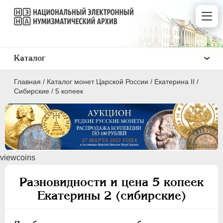
Каталог
Главная
/
Каталог монет Царской России
/
Екатерина II
/
Сибирские
/
5 копеек
ПEТР I
1699 - 1725
viewcoins
ЕКАТЕРИНА I
1725-1727
ПЕТР II
1727-1729
Разновидности и цена 5 копеек
АННА ИОАННОВНА
1730-1740
Екатерины 2 (сибирские)
ИОАНН АНТОНОВИЧ
1740-1741
ЕЛИЗАВЕТА
1741-1762