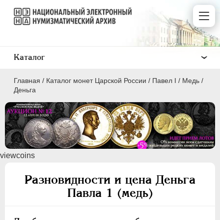
Каталог
Главная
/
Каталог монет Царской России
/
Павел I
/
Медь
/
Деньга
ПEТР I
1699 - 1725
viewcoins
ЕКАТЕРИНА I
1725-1727
ПЕТР II
1727-1729
Разновидности и цена Деньга
АННА ИОАННОВНА
1730-1740
Павла 1 (медь)
ИОАНН АНТОНОВИЧ
1740-1741
ЕЛИЗАВЕТА
1741-1762