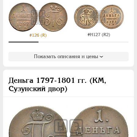
АЛЕКСАНДР II
1855-1881
АЛЕКСАНДР III
1881-1894
НИКОЛАЙ II
1894-1917
ВРЕМЕННОЕ ПРАВ.
1917-1918
ИНОСТРАННЫЕ
1768-1918
#Н127 (R2)
#126 (R)
Показать описания и цены
Деньга 1797-1801 гг. (КМ,
Сузунский двор)