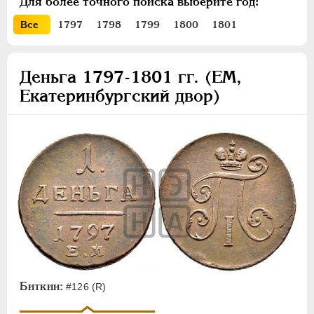
Для более точного поиска выберите год:
ПЕТР III
1762-1762
Все
1797
1798
1799
1800
1801
ЕКАТЕРИНА II
1762-1796
ПАВЕЛ I
1796-1801
Золото
Деньга 1797-1801 гг. (ЕМ,
Екатеринбургский двор)
Серебро
Медь
2 копейки
1 копейка
Деньга
Полушка
Пробные
Монетовидные
АЛЕКСАНДР I
1801-1825
Биткин:
#126 (R)
НИКОЛАЙ I
1826-1855