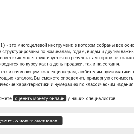
1)
- это многоцелевой инструмент, в котором собраны все осн
е структурированы по номиналам, годам, видам и другим важн
ветских монет фиксируется по результатам торгов не только
одится по курсу как на день продажи, так и на сегодня.
, так и начинающим коллекционерам, любителям нумизматики,
омощью каталога Вы сможете определить примерную стоимость
ические характеристики и нумерацию по классическим издания
можете
оценить монету онлайн
у наших специалистов.
домить о новых аукционах