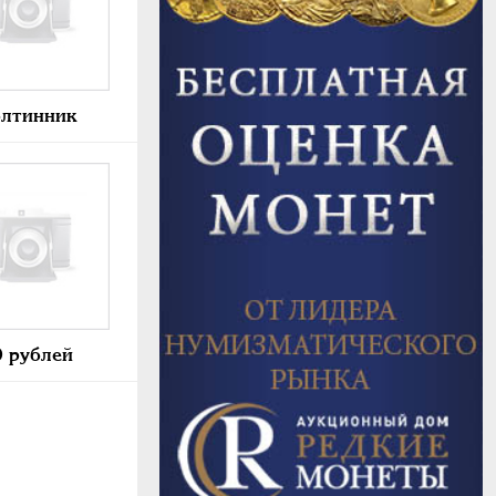
лтинник
 рублей