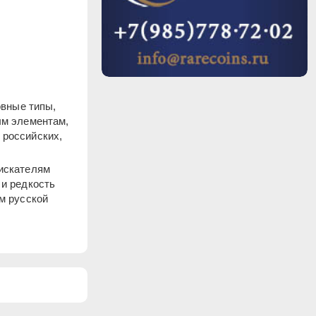
овные типы,
ым элементам,
 российских,
 искателям
 и редкость
м русской