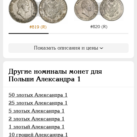
1 злотый
10 грошей
5 грошей
#820 (R)
3 гроша
#819 (R)
1 грош
Показать описания и цены
Монетовидные
НИКОЛАЙ I
1826-1855
АЛЕКСАНДР II
1855-1881
Другие номиналы монет для
АЛЕКСАНДР III
1881-1894
Польши Александра 1
НИКОЛАЙ II
1894-1917
ВРЕМЕННОЕ ПРАВ.
1917-1918
50 злотых Александра 1
ИНОСТРАННЫЕ
1768-1918
25 злотых Александра 1
5 злотых Александра 1
2 злотых Александра 1
1 злотый Александра 1
10 грошей Александра 1