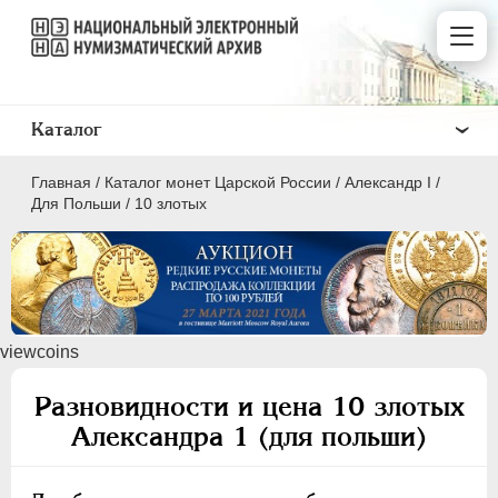
Каталог
Главная
/
Каталог монет Царской России
/
Александр I
/
Для Польши
/
10 злотых
ПEТР I
1699 - 1725
viewcoins
ЕКАТЕРИНА I
1725-1727
ПЕТР II
1727-1729
Разновидности и цена 10 злотых
АННА ИОАННОВНА
1730-1740
Александра 1 (для польши)
ИОАНН АНТОНОВИЧ
1740-1741
ЕЛИЗАВЕТА
1741-1762