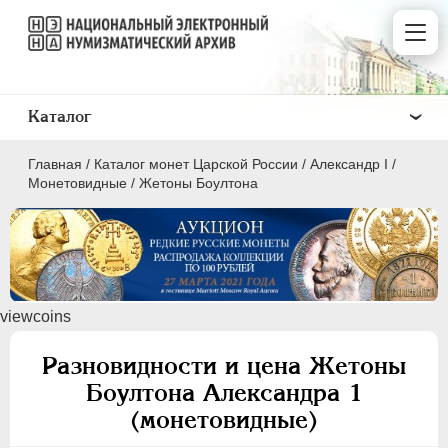
Каталог
Главная
/
Каталог монет Царской России
/
Александр I
/
Монетовидные
/
Жетоны Боултона
ПEТР I
1699 - 1725
viewcoins
ЕКАТЕРИНА I
1725-1727
ПЕТР II
1727-1729
Разновидности и цена Жетоны
АННА ИОАННОВНА
1730-1740
Боултона Александра 1
ИОАНН АНТОНОВИЧ
1740-1741
(монетовидные)
ЕЛИЗАВЕТА
1741-1762