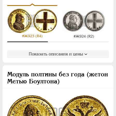
НИКОЛАЙ I
1826-1855
АЛЕКСАНДР II
1855-1881
АЛЕКСАНДР III
1881-1894
НИКОЛАЙ II
1894-1917
ВРЕМЕННОЕ ПРАВ.
1917-1918
ИНОСТРАННЫЕ
1768-1918
#Ж923 (R4)
#Ж924 (R2)
Показать описания и цены
Модуль полтины без года (жетон
Метью Боултона)