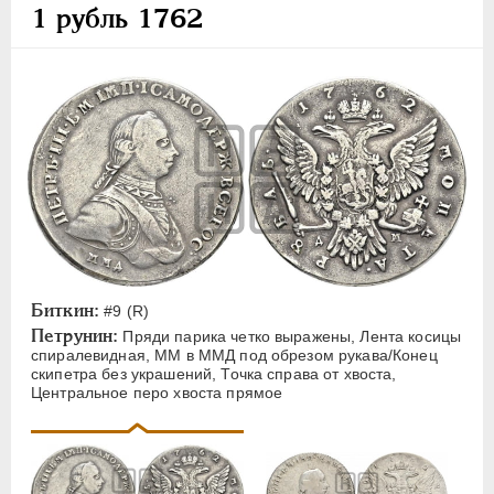
ПЕТР III
1762-1762
1 рубль 1762
Золото
Серебро
1 рубль
Полтина
Альбертусталер
Медь
Пробные
ЕКАТЕРИНА II
1762-1796
Биткин:
#9 (R)
Петрунин:
Пряди парика четко выражены, Лента косицы
ПАВЕЛ I
1796-1801
спиралевидная, ММ в ММД под обрезом рукава/Конец
АЛЕКСАНДР I
1801-1825
скипетра без украшений, Точка справа от хвоста,
Центральное перо хвоста прямое
НИКОЛАЙ I
1826-1855
АЛЕКСАНДР II
1855-1881
АЛЕКСАНДР III
1881-1894