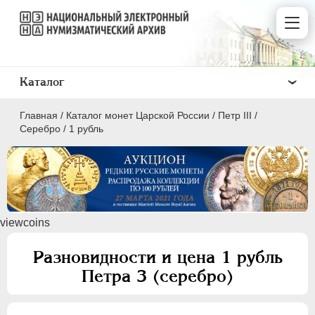
Каталог
Главная
/
Каталог монет Царской России
/
Петр III
/
Серебро
/
1 рубль
ПEТР I
1699 - 1725
viewcoins
ЕКАТЕРИНА I
1725-1727
ПЕТР II
1727-1729
Разновидности и цена 1 рубль
АННА ИОАННОВНА
1730-1740
Петра 3 (серебро)
ИОАНН АНТОНОВИЧ
1740-1741
ЕЛИЗАВЕТА
1741-1762