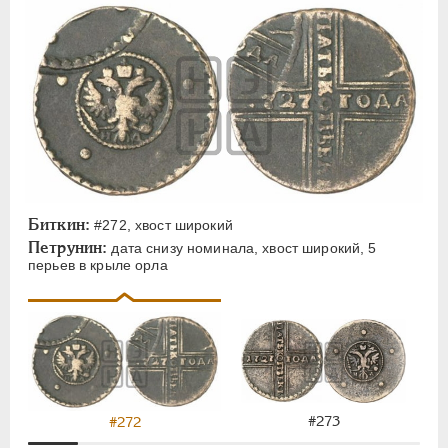
Биткин:
#272, хвост широкий
Петрунин:
дата снизу номинала, хвост широкий, 5
перьев в крыле орла
#273
#272