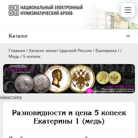
Каталог
Главная
/
Каталог монет Царской России
/
Екатерина I
/
Медь
/
5 копеек
ПEТР I
1699 - 1725
viewcoins
ЕКАТЕРИНА I
1725-1727
Золото
Разновидности и цена 5 копеек
Серебро
Екатерины 1 (медь)
Медь