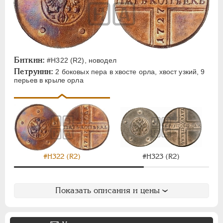
Биткин:
#H322 (R2), новодел
Петрунин:
2 боковых пера в хвосте орла, хвост узкий, 9
перьев в крыле орла
#H323 (R2)
#H322 (R2)
Показать описания и цены