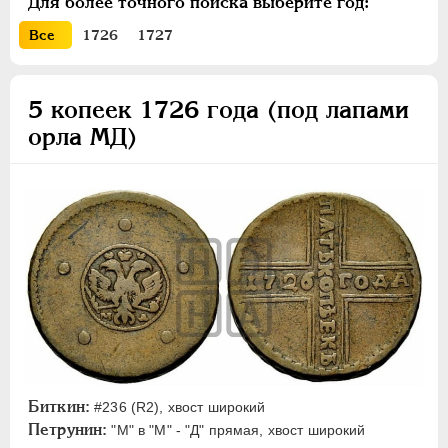
Для более точного поиска выберите год:
5 копеек
Все
1726
1727
Медные платы
Пробные
5 копеек 1726 года (под лапами
ПЕТР II
1727-1729
орла МД)
АННА ИОАННОВНА
1730-1740
ИОАНН АНТОНОВИЧ
1740-1741
ЕЛИЗАВЕТА
1741-1762
ПЕТР III
1762-1762
ЕКАТЕРИНА II
1762-1796
ПАВЕЛ I
1796-1801
АЛЕКСАНДР I
1801-1825
НИКОЛАЙ I
1826-1855
АЛЕКСАНДР II
1855-1881
АЛЕКСАНДР III
1881-1894
Биткин:
#236 (R2), хвост широкий
НИКОЛАЙ II
1894-1917
Петрунин:
"М" в "М" - "Д" прямая, хвост широкий