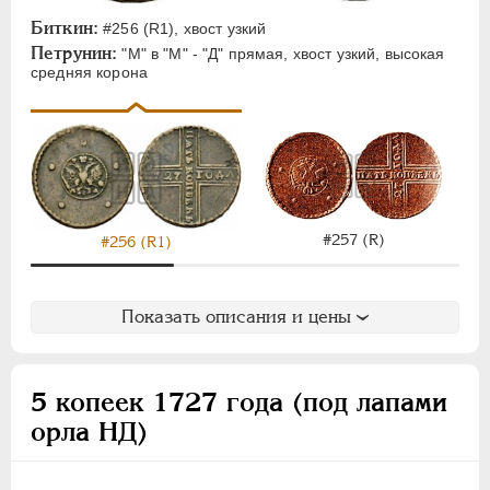
Биткин:
#256 (R1), хвост узкий
Петрунин:
"М" в "М" - "Д" прямая, хвост узкий, высокая
средняя корона
#257 (R)
#256 (R1)
Показать описания и цены
5 копеек 1727 года (под лапами
орла НД)