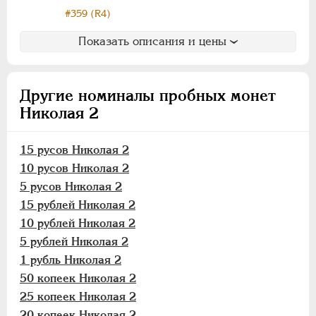
15 рублей
#359 (R4)
10 рублей
Показать описания и цены
5 рублей
1 рубль
50 копеек
Другие номиналы пробных монет
25 копеек
Николая 2
20 копеек
15 копеек
15 русов Николая 2
10 копеек
10 русов Николая 2
5 копеек
5 русов Николая 2
3 копейки
15 рублей Николая 2
2 копейки
10 рублей Николая 2
1 копейка
5 рублей Николая 2
1 рубль Николая 2
1/2 копейки
50 копеек Николая 2
1/4 копейки
25 копеек Николая 2
Памятные и донативные
20 копеек Николая 2