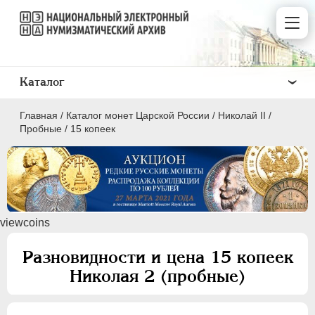
Каталог
Главная
/
Каталог монет Царской России
/
Николай II
/
Пробные
/
15 копеек
ПEТР I
1699 - 1725
viewcoins
ЕКАТЕРИНА I
1725-1727
ПЕТР II
1727-1729
Разновидности и цена 15 копеек
АННА ИОАННОВНА
1730-1740
Николая 2 (пробные)
ИОАНН АНТОНОВИЧ
1740-1741
ЕЛИЗАВЕТА
1741-1762