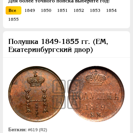
Для более точного поиска выберите год:
ПЕТР III
1762-1762
Все
1849
1850
1851
1852
1853
1854
ЕКАТЕРИНА II
1762-1796
1855
ПАВЕЛ I
1796-1801
АЛЕКСАНДР I
1801-1825
НИКОЛАЙ I
1826-1855
Полушка 1849-1855 гг. (ЕМ,
Платина
Екатеринбургский двор)
Золото
Серебро
Медь
10 копеек
5 копеек
3 копейки
2 копейки
1 копейка
1/2 копейки
Биткин:
#619 (R2)