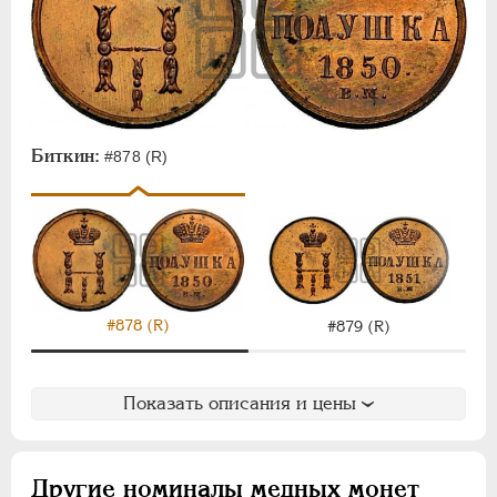
Биткин:
#878 (R)
#878 (R)
#879 (R)
Показать описания и цены
Другие номиналы медных монет