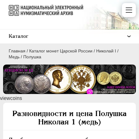
Каталог
Главная
/
Каталог монет Царской России
/
Николай I
/
Медь
/
Полушка
ПEТР I
1699 - 1725
viewcoins
ЕКАТЕРИНА I
1725-1727
ПЕТР II
1727-1729
Разновидности и цена Полушка
АННА ИОАННОВНА
1730-1740
Николая 1 (медь)
ИОАНН АНТОНОВИЧ
1740-1741
ЕЛИЗАВЕТА
1741-1762