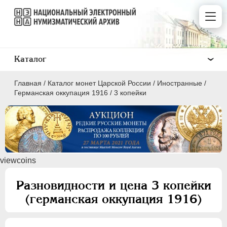
Каталог
Главная
/
Каталог монет Царской России
/
Иностранные
/
Германская оккупация 1916
/
3 копейки
ПEТР I
1699 - 1725
viewcoins
ЕКАТЕРИНА I
1725-1727
ПЕТР II
1727-1729
Разновидности и цена 3 копейки
АННА ИОАННОВНА
1730-1740
(германская оккупация 1916)
ИОАНН АНТОНОВИЧ
1740-1741
ЕЛИЗАВЕТА
1741-1762