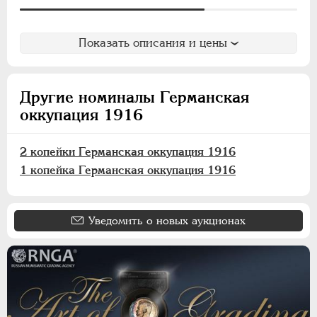
Хорезмская Республика
Йеверские монеты
Показать описания и цены
Ионийские монеты
Польские. Осада Замостья
Польские. Восстание 1830-1831
Другие номиналы Германская
оккупация 1916
Польские. Город Краков
Французские монеты
2 копейки Германская оккупация 1916
Австрийские дукаты
1 копейка Германская оккупация 1916
Германская оккупация 1916
3 копейки
Уведомить о новых аукционах
2 копейки
1 копейка