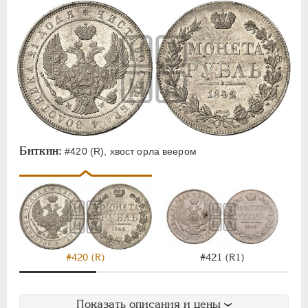
Биткин:
#420 (R), хвост орла веером
#420 (R)
#421 (R1)
Показать описания и цены