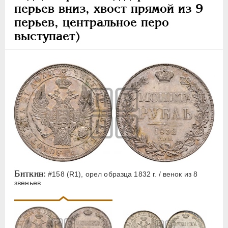
перьев вниз, хвост прямой из 9
перьев, центральное перо
выступает)
Биткин:
#158 (R1), орел образца 1832 г. / венок из 8
звеньев