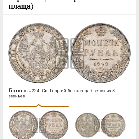
плаща)
Биткин:
#224, Св. Георгий без плаща / венок из 8
звеньев