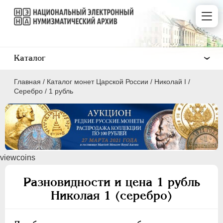
Каталог
Главная
/
Каталог монет Царской России
/
Николай I
/
Серебро
/
1 рубль
ПEТР I
1699 - 1725
viewcoins
ЕКАТЕРИНА I
1725-1727
ПЕТР II
1727-1729
Разновидности и цена 1 рубль
АННА ИОАННОВНА
1730-1740
Николая 1 (серебро)
ИОАНН АНТОНОВИЧ
1740-1741
ЕЛИЗАВЕТА
1741-1762