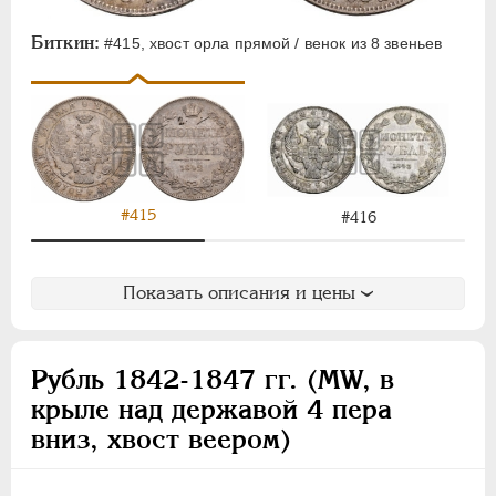
Биткин:
#415, хвост орла прямой / венок из 8 звеньев
#415
#416
Показать описания и цены
Рубль 1842-1847 гг. (MW, в
крыле над державой 4 пера
вниз, хвост веером)