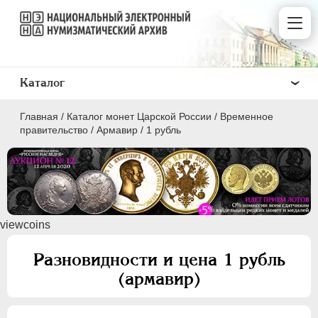
Каталог
Главная
/
Каталог монет Царской России
/
Временное
правительство
/
Армавир
/
1 рубль
ПEТР I
1699 - 1725
viewcoins
ЕКАТЕРИНА I
1725-1727
ПЕТР II
1727-1729
Разновидности и цена 1 рубль
АННА ИОАННОВНА
1730-1740
(армавир)
ИОАНН АНТОНОВИЧ
1740-1741
ЕЛИЗАВЕТА
1741-1762