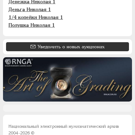
НИКОЛАЙ II
1894-1917
Денежка Николая 1
ВРЕМЕННОЕ ПРАВ.
1917-1918
Деньга Николая 1
ИНОСТРАННЫЕ
1768-1918
1/4 копейки Николая 1
Полушка Николая 1
Уведомить о новых аукционах
Национальный электронный нумизматический архив
2004-2026 ©