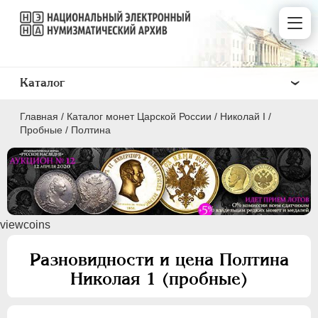
Каталог
Главная
/
Каталог монет Царской России
/
Николай I
/
Пробные
/
Полтина
ПEТР I
1699 - 1725
viewcoins
ЕКАТЕРИНА I
1725-1727
ПЕТР II
1727-1729
Разновидности и цена Полтина
АННА ИОАННОВНА
1730-1740
Николая 1 (пробные)
ИОАНН АНТОНОВИЧ
1740-1741
ЕЛИЗАВЕТА
1741-1762