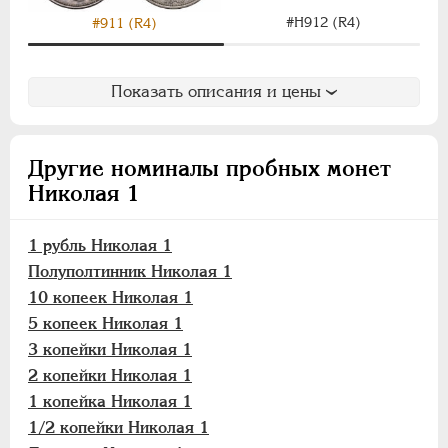
3 копейки
#Н912 (R4)
#911 (R4)
2 копейки
1 копейка
1/2 копейки
Показать описания и цены
Денежка
Деньга
Другие номиналы пробных монет
1/4 копейки
Николая 1
Полушка
Памятные и донативные
1 рубль Николая 1
Для Грузии
Полуполтинник Николая 1
10 копеек Николая 1
Для Польши
5 копеек Николая 1
Русско-Польские
3 копейки Николая 1
Монетовидные
2 копейки Николая 1
АЛЕКСАНДР II
1855-1881
1 копейка Николая 1
АЛЕКСАНДР III
1881-1894
1/2 копейки Николая 1