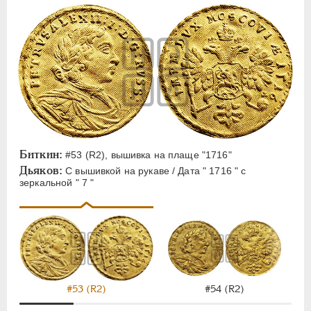
Биткин:
#53 (R2), вышивка на плаще "1716"
Дьяков:
С вышивкой на рукаве / Дата " 1716 " с
зеркальной " 7 "
#53 (R2)
#54 (R2)