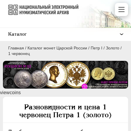
Каталог
Главная
/
Каталог монет Царской России
/
Пeтр I
/
Золото
/
1 червонец
ПEТР I
1699 - 1725
viewcoins
Золото
Разновидности и цена 1
2 рубля
червонец Петра 1 (золото)
1 червонец
Жалованные