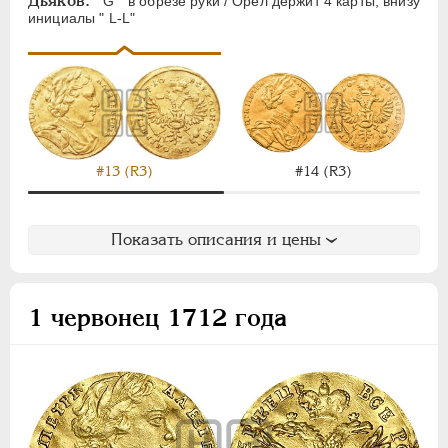
Дьяков:
" G " в обрезе руки / Орел держит 4 карты, внизу
инициалы " L-L"
#13 (R3)
#14 (R3)
Показать описания и цены
1 червонец 1712 года