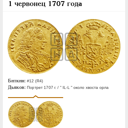
1 червонец 1707 года
Биткин:
#12 (R4)
Дьяков:
Портрет 1707 г. / " IL-L " около хвоста орла