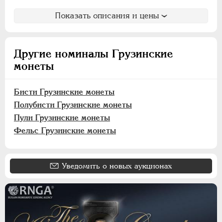
Полубисти
Показать описания и цены
Пули
Золотой
Фельс
Другие номиналы Грузинские
монеты
Бухарские монеты
Хивинское ханство
Бисти Грузинские монеты
Хорезмская Республика
Полубисти Грузинские монеты
Йеверские монеты
Пули Грузинские монеты
Ионийские монеты
Фельс Грузинские монеты
Польские. Осада Замостья
Польские. Восстание 1830-1831
Польские. Город Краков
Уведомить о новых аукционах
Французские монеты
Австрийские дукаты
Германская оккупация 1916