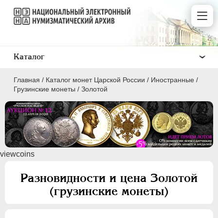
Каталог
Главная
/
Каталог монет Царской России
/
Иностранные
/
Грузинские монеты
/
Золотой
ПEТР I
1699 - 1725
viewcoins
ЕКАТЕРИНА I
1725-1727
ПЕТР II
1727-1729
Разновидности и цена Золотой
АННА ИОАННОВНА
1730-1740
(грузинские монеты)
ИОАНН АНТОНОВИЧ
1740-1741
ЕЛИЗАВЕТА
1741-1762