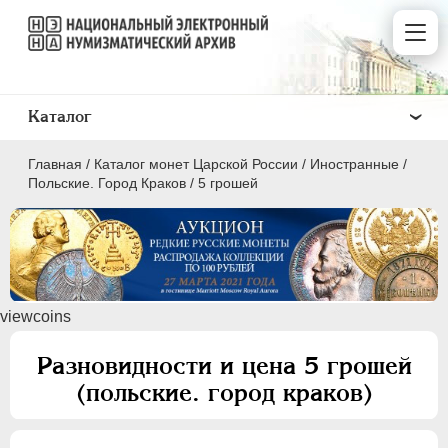
Каталог
Главная
/
Каталог монет Царской России
/
Иностранные
/
Польские. Город Краков
/
5 грошей
ПEТР I
1699 - 1725
viewcoins
ЕКАТЕРИНА I
1725-1727
ПЕТР II
1727-1729
Разновидности и цена 5 грошей
АННА ИОАННОВНА
1730-1740
(польские. город краков)
ИОАНН АНТОНОВИЧ
1740-1741
ЕЛИЗАВЕТА
1741-1762