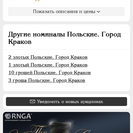
Хорезмская Республика
Показать описания и цены
Йеверские монеты
Ионийские монеты
Польские. Осада Замостья
Другие номиналы Польские. Город
Польские. Восстание 1830-1831
Краков
Польские. Город Краков
2 злотых Польские. Город Краков
2 злотых
1 злотый Польские. Город Краков
1 злотый
10 грошей Польские. Город Краков
10 грошей
3 гроша Польские. Город Краков
5 грошей
3 гроша
Уведомить о новых аукционах
Французские монеты
Австрийские дукаты
Германская оккупация 1916