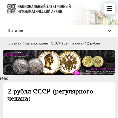
Каталог
Главная
/
Каталог монет СССР (рег. чекана)
/
2 рубля
ПОЛКОПЕЙКИ
read
1 КОПЕЙКА
2 рубля СССР (регулярного
2 КОПЕЙКИ
чекана)
3 КОПЕЙКИ
5 КОПЕЕК
10 КОПЕЕК