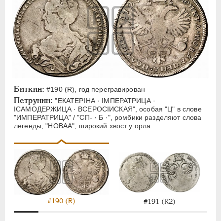
Биткин:
#190 (R), год перегравирован
Петрунин:
"ЕКАТЕРIНА · IМПЕРАТРИЦА ·
IСАМОДЕРЖИЦА · ВСЕРОСIИСКАЯ", особая "Ц" в слове
"ИМПЕРАТРИЦА" / "СП- · Б ·", ромбики разделяют слова
легенды, "НОВАА", широкий хвост у орла
#190 (R)
#191 (R2)