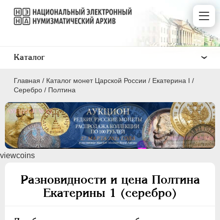
Каталог
Главная
/
Каталог монет Царской России
/
Екатерина I
/
Серебро
/
Полтина
ПEТР I
1699 - 1725
viewcoins
ЕКАТЕРИНА I
1725-1727
Золото
Разновидности и цена Полтина
Серебро
Екатерины 1 (серебро)
1 рубль