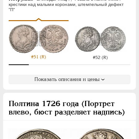
АЛЕКСАНДР III
1881-1894
крестики над малыми коронами, штемпельный дефект
НИКОЛАЙ II
1894-1917
"П"
ВРЕМЕННОЕ ПРАВ.
1917-1918
ИНОСТРАННЫЕ
1768-1918
#51 (R)
#52 (R)
Показать описания и цены
Полтина 1726 года (Портрет
влево, бюст разделяет надпись)