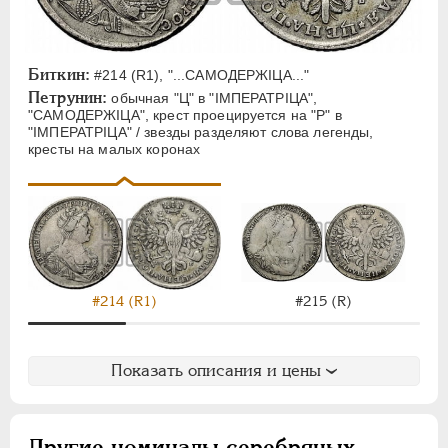
Биткин:
#214 (R1), "...САМОДЕРЖIЦА..."
Петрунин:
обычная "Ц" в "IМПЕРАТРIЦА",
"САМОДЕРЖIЦА", крест проецируется на "Р" в
"IМПЕРАТРIЦА" / звезды разделяют слова легенды,
кресты на малых коронах
#214 (R1)
#215 (R)
Показать описания и цены
Другие номиналы серебряных