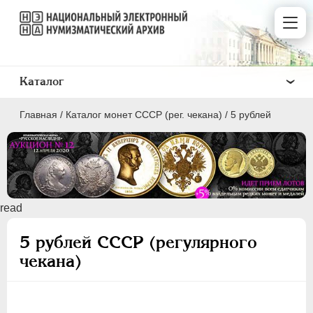
Каталог
Главная
/
Каталог монет СССР (рег. чекана)
/
5 рублей
ПОЛКОПЕЙКИ
read
1 КОПЕЙКА
5 рублей СССР (регулярного
2 КОПЕЙКИ
чекана)
3 КОПЕЙКИ
5 КОПЕЕК
10 КОПЕЕК