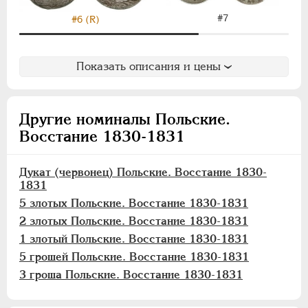
Хорезмская Республика
#7
#6 (R)
Йеверские монеты
Ионийские монеты
Показать описания и цены
Польские. Осада Замостья
Польские. Восстание 1830-1831
Другие номиналы Польские.
Дукат (червонец)
Восстание 1830-1831
5 злотых
2 злотых
Дукат (червонец) Польские. Восстание 1830-
1 злотый
1831
10 грошей
5 злотых Польские. Восстание 1830-1831
5 грошей
2 злотых Польские. Восстание 1830-1831
3 гроша
1 злотый Польские. Восстание 1830-1831
5 грошей Польские. Восстание 1830-1831
Польские. Город Краков
3 гроша Польские. Восстание 1830-1831
Французские монеты
Австрийские дукаты