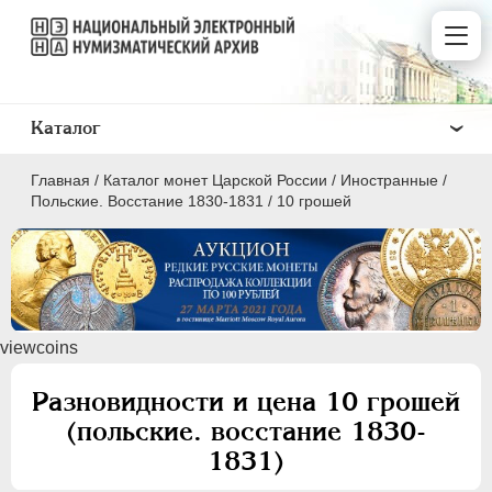
Каталог
Главная
/
Каталог монет Царской России
/
Иностранные
/
Польские. Восстание 1830-1831
/
10 грошей
ПEТР I
1699 - 1725
viewcoins
ЕКАТЕРИНА I
1725-1727
ПЕТР II
1727-1729
Разновидности и цена 10 грошей
АННА ИОАННОВНА
1730-1740
(польские. восстание 1830-
ИОАНН АНТОНОВИЧ
1740-1741
1831)
ЕЛИЗАВЕТА
1741-1762