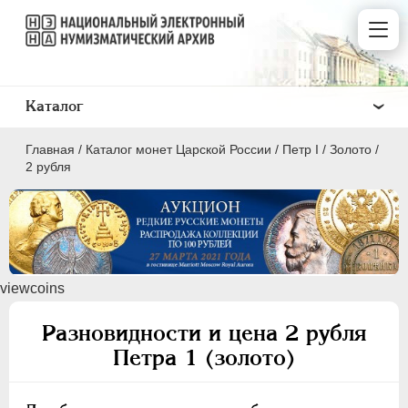
Каталог
Главная
/
Каталог монет Царской России
/
Пeтр I
/
Золото
/
2 рубля
ПEТР I
1699 - 1725
viewcoins
Золото
Разновидности и цена 2 рубля
2 рубля
Петра 1 (золото)
1 червонец
Жалованные