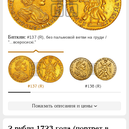
Биткин:
#137 (R), без пальмовой ветви на груди /
"...всеросискi."
#137 (R)
#138 (R)
Показать описания и цены
2 рубля 1723 года (портрет в