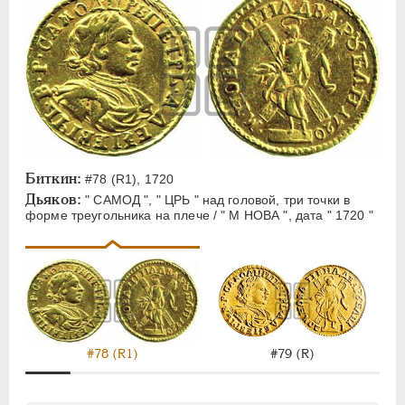
Биткин:
#78 (R1), 1720
Дьяков:
" САМОД ", " ЦРЬ " над головой, три точки в
форме треугольника на плече / " М НОВА ", дата " 1720 "
#78 (R1)
#79 (R)