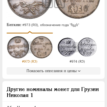
Биткин:
#973 (R3), обозначение года "ჩყკს"
#973 (R3)
#974 (R3)
Показать описания и цены
Другие номиналы монет для Грузии
Николая 1