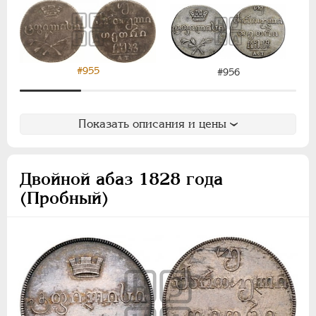
Для Польши
Русско-Польские
Монетовидные
#955
#956
АЛЕКСАНДР II
1855-1881
АЛЕКСАНДР III
1881-1894
НИКОЛАЙ II
1894-1917
Показать описания и цены
ВРЕМЕННОЕ ПРАВ.
1917-1918
ИНОСТРАННЫЕ
1768-1918
Двойной абаз 1828 года
(Пробный)