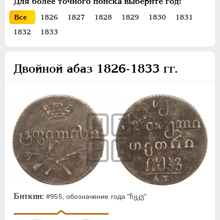
Для более точного поиска выберите год:
ПЕТР III
1762-1762
Все
1826
1827
1828
1829
1830
1831
ЕКАТЕРИНА II
1762-1796
1832
1833
ПАВЕЛ I
1796-1801
АЛЕКСАНДР I
1801-1825
НИКОЛАЙ I
1826-1855
Двойной абаз 1826-1833 гг.
Платина
Золото
Серебро
Медь
Пробные
Памятные и донативные
Для Грузии
Двойной абаз
Абаз
Биткин:
#955, обозначение года "ჩყკვ"
Полуабаз