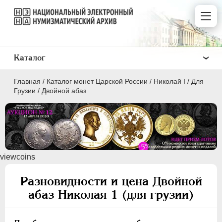
Каталог
Главная
/
Каталог монет Царской России
/
Николай I
/
Для
Грузии
/
Двойной абаз
ПEТР I
1699 - 1725
viewcoins
ЕКАТЕРИНА I
1725-1727
ПЕТР II
1727-1729
Разновидности и цена Двойной
АННА ИОАННОВНА
1730-1740
абаз Николая 1 (для грузии)
ИОАНН АНТОНОВИЧ
1740-1741
ЕЛИЗАВЕТА
1741-1762