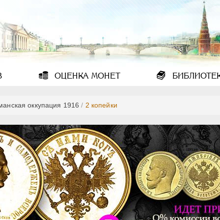
В
ОЦЕНКА
МОНЕТ
БИБЛИОТЕ
манская оккупация 1916
/
2 копейки