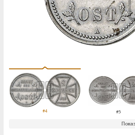
#4
#5
Показ