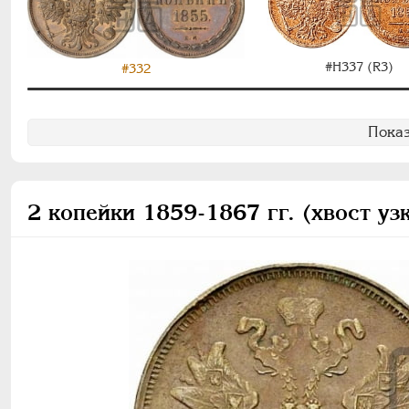
#Н337 (R3)
#332
Показ
2 копейки 1859-1867 гг. (хвост уз