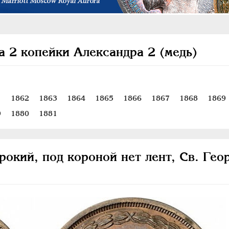
а 2 копейки Александра 2 (медь)
1
1862
1863
1864
1865
1866
1867
1868
1869
9
1880
1881
рокий, под короной нет лент, Св. Гео