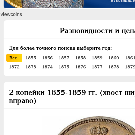
viewcoins
Разновидности и цен
Для более точного поиска выберите год:
Все
1855
1856
1857
1858
1859
1860
186
1872
1873
1874
1875
1876
1877
1878
187
2 копейки 1855-1859 гг. (хвост ши
вправо)