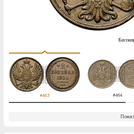
Битки
#464
#463
Показ