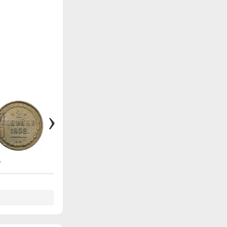
6
#467