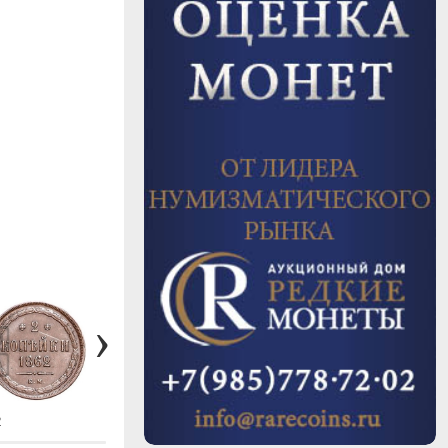
#343
2