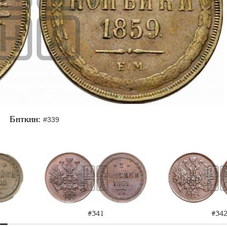
Биткин:
#339
#341
#34