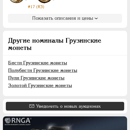
Полубисти
#17 (R3)
Пули
Золотой
Показать описания и цены
Фельс
Бухарские монеты
Другие номиналы Грузинские
Хивинское ханство
монеты
Хорезмская Республика
Йеверские монеты
Бисти Грузинские монеты
Полубисти Грузинские монеты
Ионийские монеты
Пули Грузинские монеты
Польские. Осада Замостья
Золотой Грузинские монеты
Польские. Восстание 1830-1831
Польские. Город Краков
Французские монеты
Уведомить о новых аукционах
Австрийские дукаты
Германская оккупация 1916