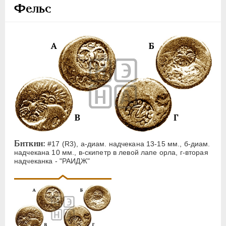
ПЕТР III
1762-1762
Фельс
ЕКАТЕРИНА II
1762-1796
ПАВЕЛ I
1796-1801
АЛЕКСАНДР I
1801-1825
НИКОЛАЙ I
1826-1855
АЛЕКСАНДР II
1855-1881
АЛЕКСАНДР III
1881-1894
НИКОЛАЙ II
1894-1917
ВРЕМЕННОЕ ПРАВ.
1917-1918
ИНОСТРАННЫЕ
1768-1918
Биткин:
#17 (R3), а-диам. надчекана 13-15 мм., б-диам.
Нидерландские дукаты
надчекана 10 мм., в-скипетр в левой лапе орла, г-вторая
надчеканка - "РАИДЖ"
Турецкие пиастры
Крымские монеты
Грузинские монеты
Бисти