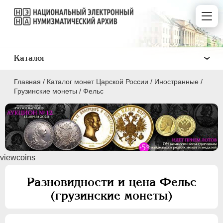
Каталог
Главная
/
Каталог монет Царской России
/
Иностранные
/
Грузинские монеты
/
Фельс
ПEТР I
1699 - 1725
viewcoins
ЕКАТЕРИНА I
1725-1727
ПЕТР II
1727-1729
Разновидности и цена Фельс
АННА ИОАННОВНА
1730-1740
(грузинские монеты)
ИОАНН АНТОНОВИЧ
1740-1741
ЕЛИЗАВЕТА
1741-1762