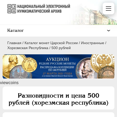
Каталог
Главная
/
Каталог монет Царской России
/
Иностранные
/
Хорезмская Республика
/
500 рублей
ПEТР I
1699 - 1725
viewcoins
ЕКАТЕРИНА I
1725-1727
ПЕТР II
1727-1729
Разновидности и цена 500
АННА ИОАННОВНА
1730-1740
рублей (хорезмская республика)
ИОАНН АНТОНОВИЧ
1740-1741
ЕЛИЗАВЕТА
1741-1762