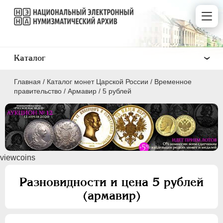
Каталог
Главная
/
Каталог монет Царской России
/
Временное
правительство
/
Армавир
/
5 рублей
ПEТР I
1699 - 1725
viewcoins
ЕКАТЕРИНА I
1725-1727
ПЕТР II
1727-1729
Разновидности и цена 5 рублей
АННА ИОАННОВНА
1730-1740
(армавир)
ИОАНН АНТОНОВИЧ
1740-1741
ЕЛИЗАВЕТА
1741-1762