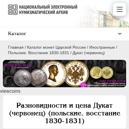
Каталог
Главная
/
Каталог монет Царской России
/
Иностранные
/
Польские. Восстание 1830-1831
/
Дукат (червонец)
ПEТР I
1699 - 1725
viewcoins
ЕКАТЕРИНА I
1725-1727
ПЕТР II
1727-1729
Разновидности и цена Дукат
АННА ИОАННОВНА
1730-1740
(червонец) (польские. восстание
ИОАНН АНТОНОВИЧ
1740-1741
1830-1831)
ЕЛИЗАВЕТА
1741-1762