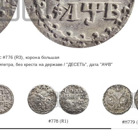
:
#776 (R3), корона большая
петра, без креста на державе / "ДЕСЕТЬ", дата "АΨВ"
#778 (R1)
#Н779 (