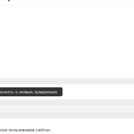
домить о новых аукционах
ила пользования сайтом