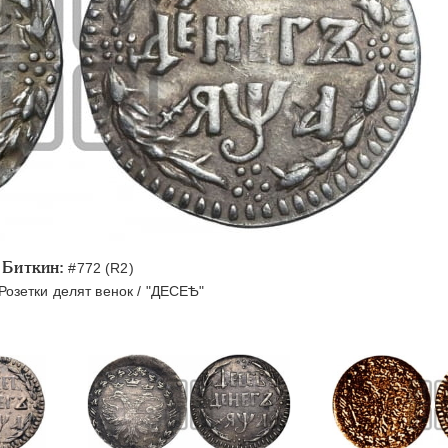
Биткин:
#772 (R2)
Розетки делят венок / "ДЕСЕѢ"