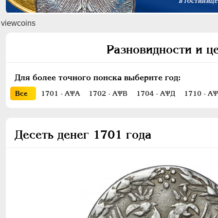
viewcoins
Разновидности и це
Для более точного поиска выберите год:
Все
1701 - АѰА
1702 - АѰВ
1704 - АѰД
1710 - АѰ
Десеть денег 1701 года