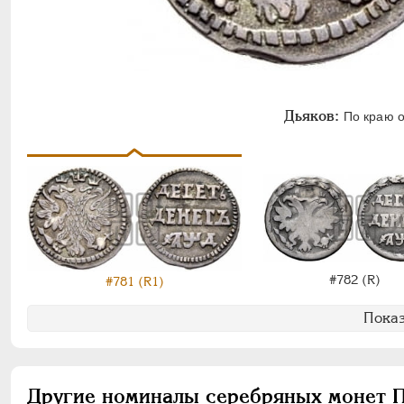
Дьяков:
По краю о
#782 (R)
#781 (R1)
Показ
Другие номиналы серебряных монет П