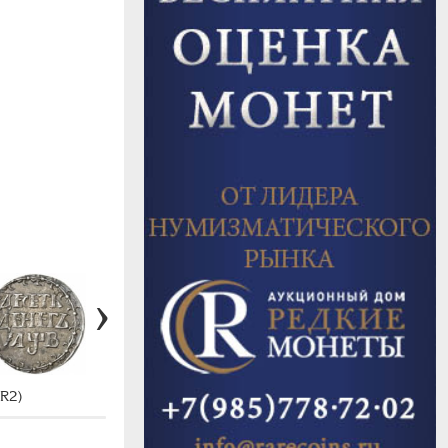
#H780 (R3)
R2)