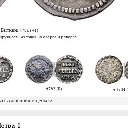
Биткин:
#781 (R1)
кружность из точек на аверсе и реверсе
#783 (R)
#H784 (
ать описания и цены
етра 1