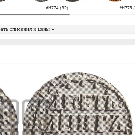
#H774 (R2)
#H775 (
ать описания и цены