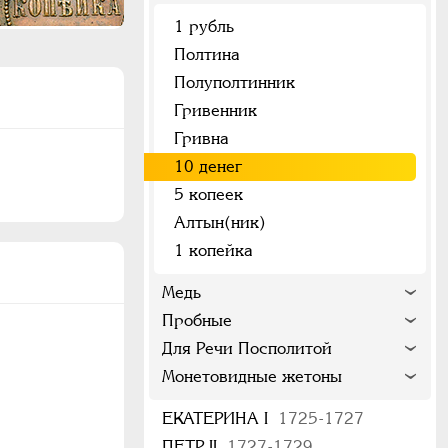
1 рубль
Полтина
Полуполтинник
Гривенник
Гривна
10 денег
5 копеек
Алтын(ник)
1 копейка
Медь
Пробные
Для Речи Посполитой
Монетовидные жетоны
ЕКАТЕРИНА I
1725-1727
ПЕТР II
1727-1729