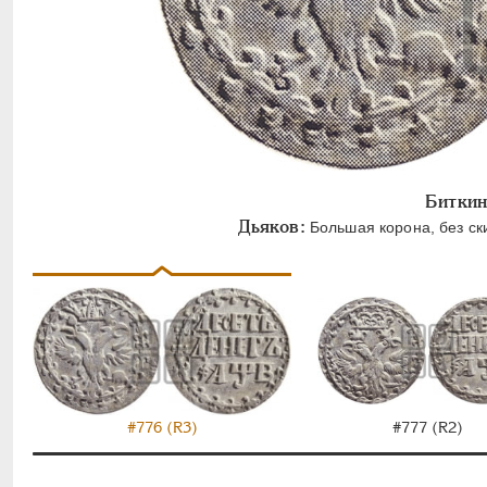
Биткин
Дьяков:
Большая корона, без ски
#776 (R3)
#777 (R2)