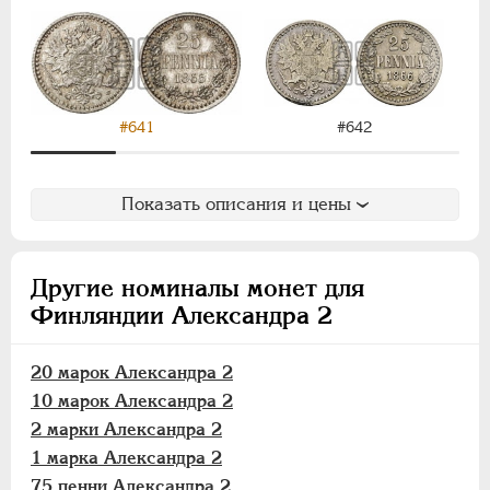
1 марка
75 пенни
50 пенни
25 пенни
20 пенни
#642
#641
10 пенни
5 пенни
Показать описания и цены
2 пенни
1 пенни
Другие номиналы монет для
АЛЕКСАНДР III
1881-1894
Финляндии Александра 2
НИКОЛАЙ II
1894-1917
ВРЕМЕННОЕ ПРАВ.
1917-1918
20 марок Александра 2
ИНОСТРАННЫЕ
1768-1918
10 марок Александра 2
2 марки Александра 2
1 марка Александра 2
75 пенни Александра 2