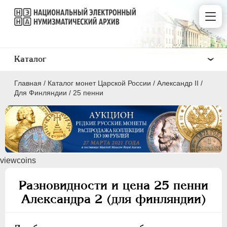
Каталог
Главная
/
Каталог монет Царской России
/
Александр II
/
Для Финляндии
/
25 пенни
ПEТР I
1699 - 1725
viewcoins
ЕКАТЕРИНА I
1725-1727
ПЕТР II
1727-1729
Разновидности и цена 25 пенни
АННА ИОАННОВНА
1730-1740
Александра 2 (для финляндии)
ИОАНН АНТОНОВИЧ
1740-1741
ЕЛИЗАВЕТА
1741-1762