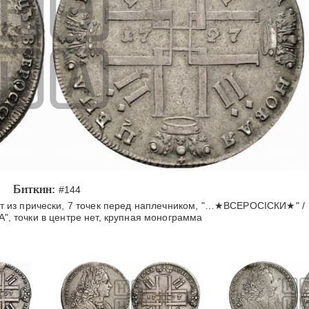
Биткин:
#144
т из прически, 7 точек перед наплечником, "…★ВСЕРОСIСКИ★" /
А", точки в центре нет, крупная монограмма