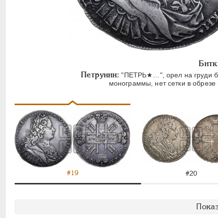
Битк
Петрунин:
"ПЕТРЬ★…", орел на груди бе
монограммы, нет сетки в обрезе 
#19
#20
Показ