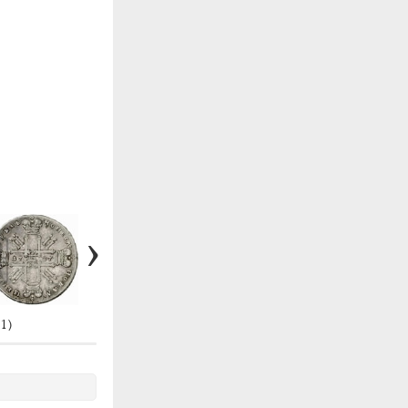
#23
1)