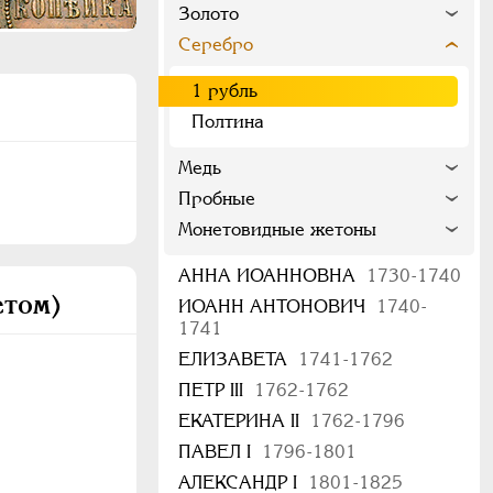
Золото
Серебро
1 рубль
Полтина
Медь
Пробные
Монетовидные жетоны
АННА ИОАННОВНА
1730-1740
етом)
ИОАНН АНТОНОВИЧ
1740-
1741
ЕЛИЗАВЕТА
1741-1762
ПЕТР III
1762-1762
ЕКАТЕРИНА II
1762-1796
ПАВЕЛ I
1796-1801
АЛЕКСАНДР I
1801-1825