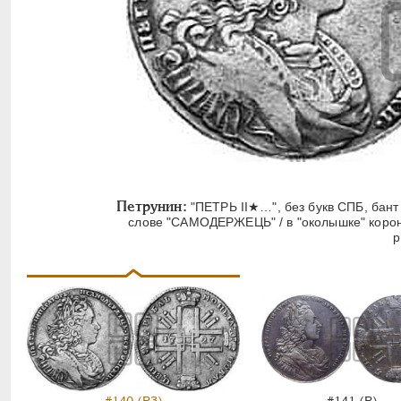
Петрунин:
"ПЕТРЬ II★…", без букв СПБ, бант 
слове "САМОДЕРЖЕЦЬ" / в "околышке" короны
р