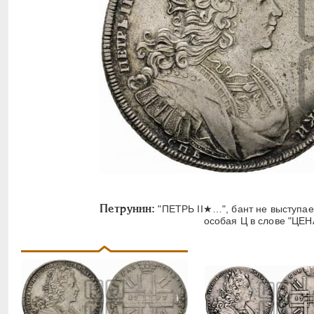
Петрунин:
"ПЕТРЬ II★…", бант не выступае
особая Ц в слове "ЦЕН