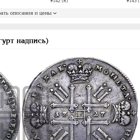
#143 (
#142 (R)
ать описания и цены
гурт надпись)