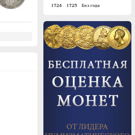
1724
1725
Без года
#148
7