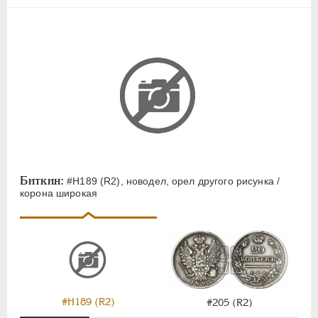
Биткин:
#Н189 (R2), новодел, орел другого рисунка /
корона широкая
#Н189 (R2)
#205 (R2)