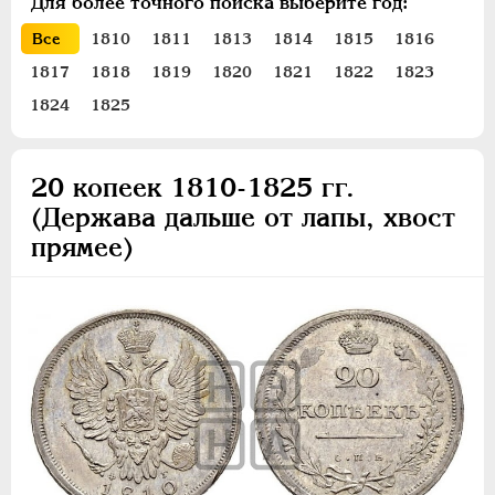
Для более точного поиска выберите год:
ПЕТР III
1762-1762
Все
1810
1811
1813
1814
1815
1816
ЕКАТЕРИНА II
1762-1796
1817
1818
1819
1820
1821
1822
1823
ПАВЕЛ I
1796-1801
АЛЕКСАНДР I
1801-1825
1824
1825
Золото
Серебро
20 копеек 1810-1825 гг.
(Держава дальше от лапы, хвост
1 рубль
прямее)
Полтина
Полуполтинник
20 копеек
10 копеек
5 копеек
Медь
Пробные и новодельные
Для Грузии