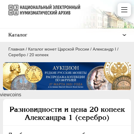
Каталог
Главная
/
Каталог монет Царской России
/
Александр I
/
Серебро
/
20 копеек
ПEТР I
1699 - 1725
viewcoins
ЕКАТЕРИНА I
1725-1727
ПЕТР II
1727-1729
Разновидности и цена 20 копеек
АННА ИОАННОВНА
1730-1740
Александра 1 (серебро)
ИОАНН АНТОНОВИЧ
1740-1741
ЕЛИЗАВЕТА
1741-1762