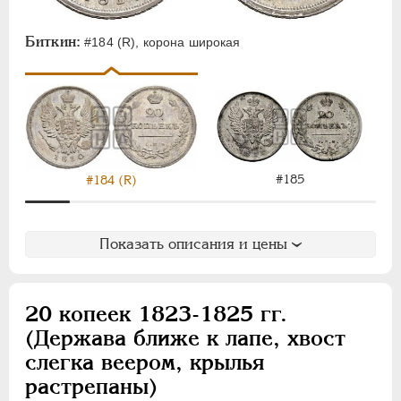
Для Польши
Биткин:
Монетовидные
#184 (R), корона широкая
НИКОЛАЙ I
1826-1855
АЛЕКСАНДР II
1855-1881
АЛЕКСАНДР III
1881-1894
НИКОЛАЙ II
1894-1917
ВРЕМЕННОЕ ПРАВ.
1917-1918
#185
#184 (R)
ИНОСТРАННЫЕ
1768-1918
Показать описания и цены
20 копеек 1823-1825 гг.
(Держава ближе к лапе, хвост
слегка веером, крылья
растрепаны)