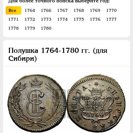
Для более точного поиска выберите год:
ПЕТР III
1762-1762
Все
1764
1766
1767
1768
1769
1770
ЕКАТЕРИНА II
1762-1796
1771
1772
1773
1774
1775
1776
1777
Золото
1778
1779
1780
Серебро
Медь
Пробные
Полушка 1764-1780 гг. (для
Сибирские
Сибири)
20 копеек
15 копеек
Гривенник
10 копеек
5 копеек
2 копейки
1 копейка
Денга