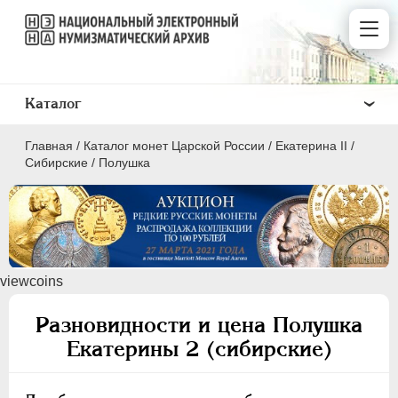
Каталог
Главная
/
Каталог монет Царской России
/
Екатерина II
/
Сибирские
/
Полушка
ПEТР I
1699 - 1725
viewcoins
ЕКАТЕРИНА I
1725-1727
ПЕТР II
1727-1729
Разновидности и цена Полушка
АННА ИОАННОВНА
1730-1740
Екатерины 2 (сибирские)
ИОАНН АНТОНОВИЧ
1740-1741
ЕЛИЗАВЕТА
1741-1762