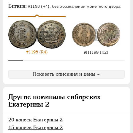
Полушка
Биткин:
#1198 (R4), без обозначения монетного двора
Для Молдовы
Таврические
Монетовидные
ПАВЕЛ I
1796-1801
АЛЕКСАНДР I
1801-1825
#1198 (R4)
#Н1199 (R2)
НИКОЛАЙ I
1826-1855
АЛЕКСАНДР II
1855-1881
Показать описания и цены
АЛЕКСАНДР III
1881-1894
НИКОЛАЙ II
1894-1917
ВРЕМЕННОЕ ПРАВ.
1917-1918
Другие номиналы сибирских
ИНОСТРАННЫЕ
1768-1918
Екатерины 2
20 копеек Екатерины 2
15 копеек Екатерины 2