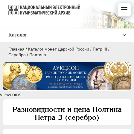
Каталог
Главная
/
Каталог монет Царской России
/
Петр III
/
Серебро
/
Полтина
ПEТР I
1699 - 1725
viewcoins
ЕКАТЕРИНА I
1725-1727
ПЕТР II
1727-1729
Разновидности и цена Полтина
АННА ИОАННОВНА
1730-1740
Петра 3 (серебро)
ИОАНН АНТОНОВИЧ
1740-1741
ЕЛИЗАВЕТА
1741-1762