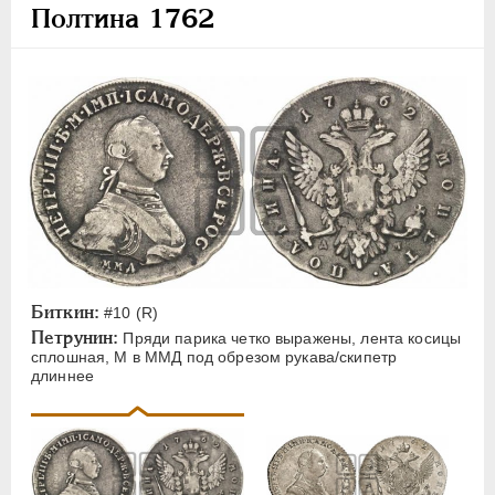
ПЕТР III
1762-1762
Полтина 1762
Золото
Серебро
1 рубль
Полтина
Альбертусталер
Медь
Пробные
ЕКАТЕРИНА II
1762-1796
Биткин:
#10 (R)
Петрунин:
Пряди парика четко выражены, лента косицы
ПАВЕЛ I
1796-1801
сплошная, М в ММД под обрезом рукава/скипетр
АЛЕКСАНДР I
1801-1825
длиннее
НИКОЛАЙ I
1826-1855
АЛЕКСАНДР II
1855-1881
АЛЕКСАНДР III
1881-1894