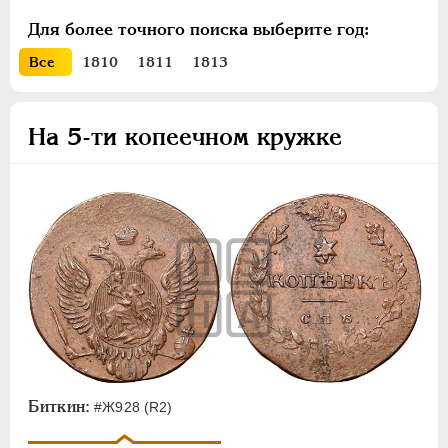
ПЕТР III
1762-1762
Для более точного поиска выберите год:
ЕКАТЕРИНА II
1762-1796
Все
1810
1811
1813
ПАВЕЛ I
1796-1801
АЛЕКСАНДР I
1801-1825
На 5-ти копеечном кружке
Золото
Серебро
Медь
Пробные и новодельные
Для Грузии
Для Польши
Монетовидные
Жетоны Боултона
Жетоны Неведомского
Жетон на коронацию
Биткин:
#Ж928 (R2)