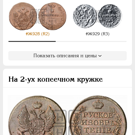
НИКОЛАЙ I
1826-1855
АЛЕКСАНДР II
1855-1881
АЛЕКСАНДР III
1881-1894
НИКОЛАЙ II
1894-1917
ВРЕМЕННОЕ ПРАВ.
1917-1918
#Ж928 (R2)
#Ж929 (R3)
ИНОСТРАННЫЕ
1768-1918
Показать описания и цены
На 2-ух копеечном кружке