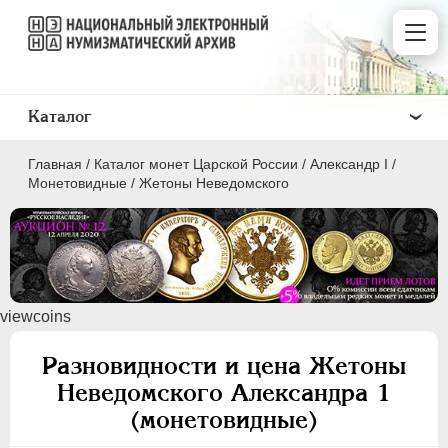
Каталог
Главная
/
Каталог монет Царской России
/
Александр I
/
Монетовидные
/
Жетоны Неведомского
ПEТР I
1699 - 1725
viewcoins
ЕКАТЕРИНА I
1725-1727
ПЕТР II
1727-1729
Разновидности и цена Жетоны
АННА ИОАННОВНА
1730-1740
Неведомского Александра 1
ИОАНН АНТОНОВИЧ
1740-1741
(монетовидные)
ЕЛИЗАВЕТА
1741-1762