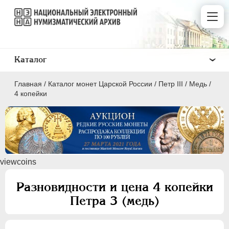
Каталог
Главная
/
Каталог монет Царской России
/
Петр III
/
Медь
/
4 копейки
ПEТР I
1699 - 1725
viewcoins
ЕКАТЕРИНА I
1725-1727
ПЕТР II
1727-1729
Разновидности и цена 4 копейки
АННА ИОАННОВНА
1730-1740
Петра 3 (медь)
ИОАНН АНТОНОВИЧ
1740-1741
ЕЛИЗАВЕТА
1741-1762