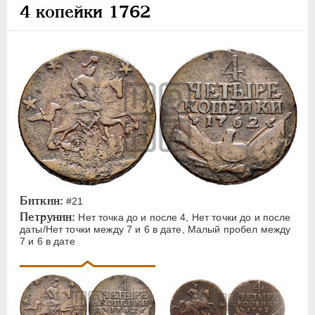
ПЕТР III
1762-1762
4 копейки 1762
Золото
Серебро
Медь
10 копеек
4 копейки
2 копейки
1 копейка
Денга
Биткин:
#21
Пробные
Петрунин:
Нет точка до и после 4, Нет точки до и после
даты/Нет точки между 7 и 6 в дате, Малый пробел между
ЕКАТЕРИНА II
1762-1796
7 и 6 в дате
ПАВЕЛ I
1796-1801
АЛЕКСАНДР I
1801-1825
НИКОЛАЙ I
1826-1855