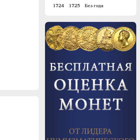
1724
1725
Без года