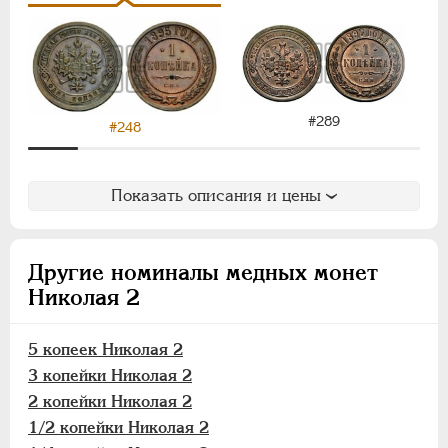
1/2 копейки
1/4 копейки
Пробные
Памятные и донативные
#289
#248
Для Финляндии
ВРЕМЕННОЕ ПРАВ.
1917-1918
Показать описания и цены
ИНОСТРАННЫЕ
1768-1918
Другие номиналы медных монет
Николая 2
5 копеек Николая 2
3 копейки Николая 2
2 копейки Николая 2
1/2 копейки Николая 2