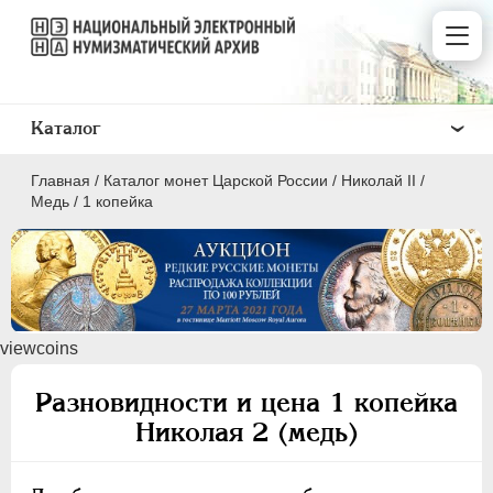
Каталог
Главная
/
Каталог монет Царской России
/
Николай II
/
Медь
/
1 копейка
ПEТР I
1699 - 1725
viewcoins
ЕКАТЕРИНА I
1725-1727
ПЕТР II
1727-1729
Разновидности и цена 1 копейка
АННА ИОАННОВНА
1730-1740
Николая 2 (медь)
ИОАНН АНТОНОВИЧ
1740-1741
ЕЛИЗАВЕТА
1741-1762