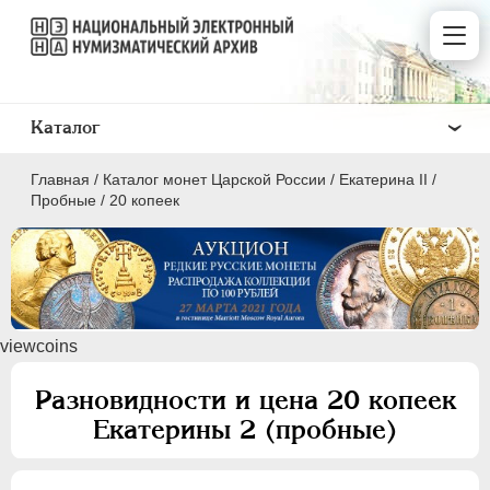
Каталог
Главная
/
Каталог монет Царской России
/
Екатерина II
/
Пробные
/
20 копеек
ПEТР I
1699 - 1725
viewcoins
ЕКАТЕРИНА I
1725-1727
ПЕТР II
1727-1729
Разновидности и цена 20 копеек
АННА ИОАННОВНА
1730-1740
Екатерины 2 (пробные)
ИОАНН АНТОНОВИЧ
1740-1741
ЕЛИЗАВЕТА
1741-1762