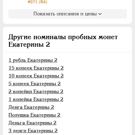
Деньга
#971 (R4)
3 денги
Показать описания и цены
Пара - 3 денги
Сибирские
Другие номиналы пробных монет
Для Молдовы
Екатерины 2
Таврические
Монетовидные
1 рубль Екатерины 2
ПАВЕЛ I
1796-1801
15 копеек Екатерины 2
10 копеек Екатерины 2
АЛЕКСАНДР I
1801-1825
5 копеек Екатерины 2
НИКОЛАЙ I
1826-1855
2 копейки Екатерины 2
АЛЕКСАНДР II
1855-1881
1 копейка Екатерины 2
АЛЕКСАНДР III
1881-1894
Денга Екатерины 2
НИКОЛАЙ II
1894-1917
Полушка Екатерины 2
ВРЕМЕННОЕ ПРАВ.
1917-1918
Деньга Екатерины 2
ИНОСТРАННЫЕ
1768-1918
3 денги Екатерины 2