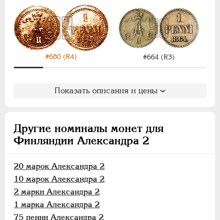
1 марка
75 пенни
50 пенни
25 пенни
#680 (R4)
20 пенни
#664 (R3)
10 пенни
5 пенни
Показать описания и цены
2 пенни
1 пенни
Другие номиналы монет для
АЛЕКСАНДР III
1881-1894
Финляндии Александра 2
НИКОЛАЙ II
1894-1917
ВРЕМЕННОЕ ПРАВ.
1917-1918
20 марок Александра 2
ИНОСТРАННЫЕ
1768-1918
10 марок Александра 2
2 марки Александра 2
1 марка Александра 2
75 пенни Александра 2