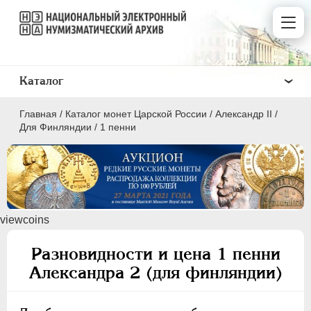
Каталог
Главная
/
Каталог монет Царской России
/
Александр II
/
Для Финляндии
/
1 пенни
ПEТР I
1699 - 1725
viewcoins
ЕКАТЕРИНА I
1725-1727
ПЕТР II
1727-1729
Разновидности и цена 1 пенни
АННА ИОАННОВНА
1730-1740
Александра 2 (для финляндии)
ИОАНН АНТОНОВИЧ
1740-1741
ЕЛИЗАВЕТА
1741-1762