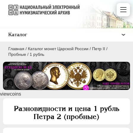
Каталог
Главная
/
Каталог монет Царской России
/
Петр II
/
Пробные
/
1 рубль
ПEТР I
1699 - 1725
viewcoins
ЕКАТЕРИНА I
1725-1727
ПЕТР II
1727-1729
Разновидности и цена 1 рубль
Золото
Петра 2 (пробные)
Серебро
Медь