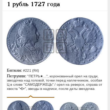
1 рубль 1727 года
Пробные
1 рубль
1 копейка
Полушка
Монетовидные жетоны
АННА ИОАННОВНА
1730-1740
ИОАНН АНТОНОВИЧ
1740-1741
ЕЛИЗАВЕТА
1741-1762
ПЕТР III
1762-1762
Биткин:
#221 (R4)
ЕКАТЕРИНА II
1762-1796
Петрунин:
"ПЕТРЬ★...", коронованный орел на груди,
звездочка над головой, точки перед наплечником, особая
ПАВЕЛ I
1796-1801
Ц в слове "САМОДЕРЖЕЦЬ" / орел на реверсе, справа от
хвоста "•Б•", звезды в надписи, после даты звездочка
АЛЕКСАНДР I
1801-1825
НИКОЛАЙ I
1826-1855
АЛЕКСАНДР II
1855-1881