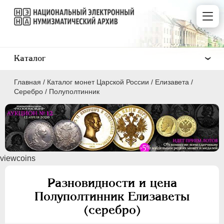
Каталог
Главная
/
Каталог монет Царской России
/
Елизавета
/
Серебро
/
Полуполтинник
ПEТР I
1699 - 1725
viewcoins
ЕКАТЕРИНА I
1725-1727
ПЕТР II
1727-1729
Разновидности и цена
АННА ИОАННОВНА
1730-1740
Полуполтинник Елизаветы
ИОАНН АНТОНОВИЧ
1740-1741
(серебро)
ЕЛИЗАВЕТА
1741-1762