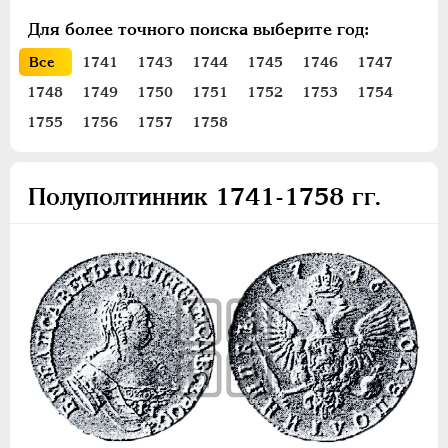
Золото
Для более точного поиска выберите год:
Серебро
Все
1741
1743
1744
1745
1746
1747
1 рубль
1748
1749
1750
1751
1752
1753
1754
Полтина
1755
1756
1757
1758
Полуполтинник
Гривенник
Полуполтинник 1741-1758 гг.
5 копеек
Талер
Медь
Пробные
Для Пруссии
Ливонезы
Монетовидные
ПЕТР III
1762-1762