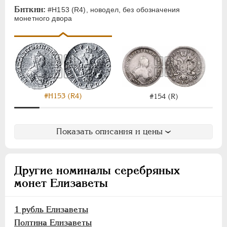
ЕКАТЕРИНА II
1762-1796
Биткин:
#H153 (R4), новодел, без обозначения
ПАВЕЛ I
1796-1801
монетного двора
АЛЕКСАНДР I
1801-1825
НИКОЛАЙ I
1826-1855
АЛЕКСАНДР II
1855-1881
АЛЕКСАНДР III
1881-1894
НИКОЛАЙ II
1894-1917
#H153 (R4)
#154 (R)
ВРЕМЕННОЕ ПРАВ.
1917-1918
ИНОСТРАННЫЕ
1768-1918
Показать описания и цены
Другие номиналы серебряных
монет Елизаветы
1 рубль Елизаветы
Полтина Елизаветы