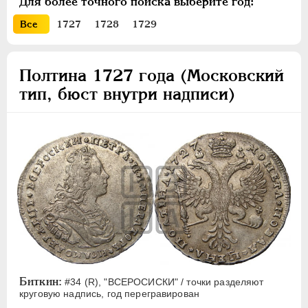
Для более точного поиска выберите год:
1 рубль
Полтина
Все
1727
1728
1729
Медь
Пробные
Полтина 1727 года (Московский
тип, бюст внутри надписи)
Монетовидные жетоны
АННА ИОАННОВНА
1730-1740
ИОАНН АНТОНОВИЧ
1740-1741
ЕЛИЗАВЕТА
1741-1762
ПЕТР III
1762-1762
ЕКАТЕРИНА II
1762-1796
ПАВЕЛ I
1796-1801
АЛЕКСАНДР I
1801-1825
НИКОЛАЙ I
1826-1855
АЛЕКСАНДР II
1855-1881
Биткин:
#34 (R), "ВСЕРОСИСКИ" / точки разделяют
АЛЕКСАНДР III
1881-1894
круговую надпись, год перегравирован