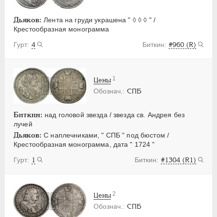
Дьяков:
Лента на груди украшена " ◊ ◊ ◊ " /
Крестообразная монограмма
4
#960 (R)
1
Цены
СПБ
Биткин:
над головой звезда / звезда св. Андрея без
лучей
Дьяков:
С наплечниками, " СПБ " под бюстом /
Крестообразная монограмма, дата " 1724 "
1
#1304 (R1)
2
Цены
СПБ