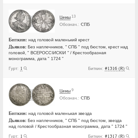
13
Цены
СПБ
Биткин:
над головой маленький крест
Дьяков:
Без наплечников, " СПБ " под бюстом, крест над
головой, " ВСЕРОССIИСКIИ " / Крестообразная
монограмма, дата " 1724 "
1
#1316 (R)
9
Цены
СПБ
Биткин:
над головой маленькая звезда
Дьяков:
Без наплечников, " СПБ " под бюстом, звезда
над головой / Крестообразная монограмма, дата " 1724 "
1
#1317 (R)