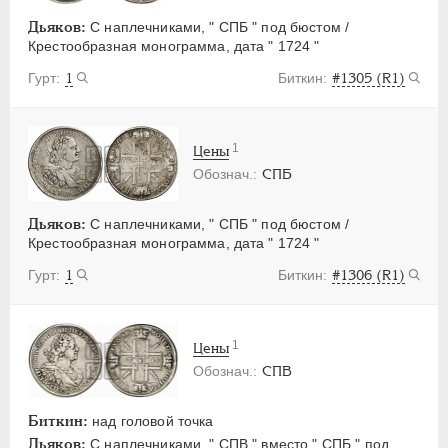
Дьяков:
С наплечниками, " СПБ " под бюстом /
Крестообразная монограмма, дата " 1724 "
1
#1305 (R1)
1
Цены
СПБ
Дьяков:
С наплечниками, " СПБ " под бюстом /
Крестообразная монограмма, дата " 1724 "
1
#1306 (R1)
1
Цены
СПВ
Биткин:
над головой точка
Дьяков:
С наплечниками, " СПВ " вместо " СПБ " под