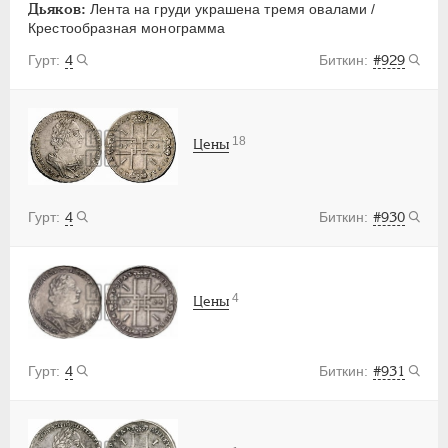
Дьяков:
Лента на груди украшена тремя овалами /
Крестообразная монограмма
4
#929
18
Цены
4
#930
4
Цены
4
#931