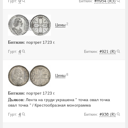
0
#H954 (R3)
2
Цены
Биткин:
портрет 1723 г.
4
#921 (R)
8
Цены
Биткин:
портрет 1723 г.
Дьяков:
Лента на груди украшена " точка овал точка
овал точка " / Крестообразная монограмма
4
#938 (R)