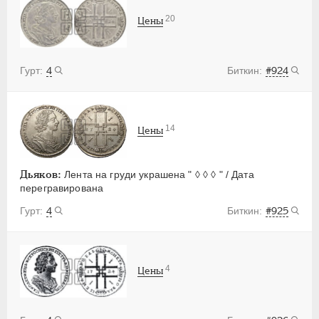
20
Цены
4
#924
14
Цены
Дьяков:
Лента на груди украшена " ◊ ◊ ◊ " / Дата
перегравирована
4
#925
4
Цены