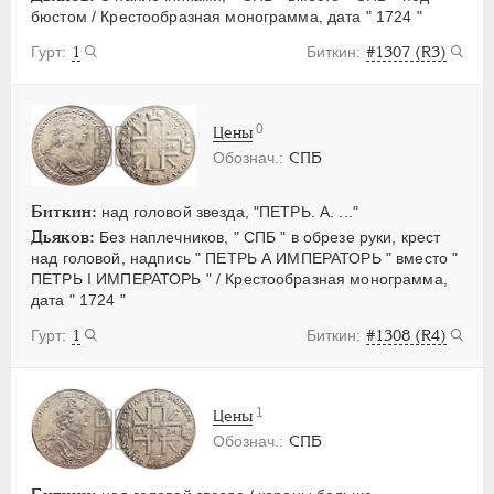
бюстом / Крестообразная монограмма, дата " 1724 "
1
#1307 (R3)
0
Цены
СПБ
Биткин:
над головой звезда, "ПЕТРЬ. А. ..."
Дьяков:
Без наплечников, " СПБ " в обрезе руки, крест
над головой, надпись " ПЕТРЬ А ИМПЕРАТОРЬ " вместо "
ПЕТРЬ I ИМПЕРАТОРЬ " / Крестообразная монограмма,
дата " 1724 "
1
#1308 (R4)
1
Цены
СПБ