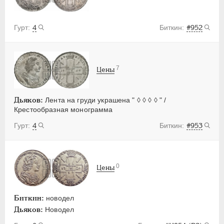
4
#952
7
Цены
Дьяков:
Лента на груди украшена " ◊ ◊ ◊ ◊ " /
Крестообразная монограмма
4
#953
0
Цены
Биткин:
новодел
Дьяков:
Новодел