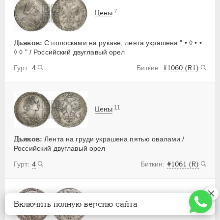
7
Цены
Дьяков:
С полосками на рукаве, лента украшена " • ◊ • •
◊ ◊ " / Российский двуглавый орел
4
#1060 (R1)
11
Цены
Дьяков:
Лента на груди украшена пятью овалами /
Российский двуглавый орел
4
#1061 (R)
Включить полную версию сайта
6
Цены