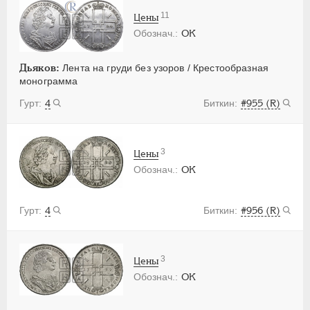
11
Цены
OK
Дьяков:
Лента на груди без узоров / Крестообразная
монограмма
4
#955 (R)
3
Цены
OK
4
#956 (R)
3
Цены
OK