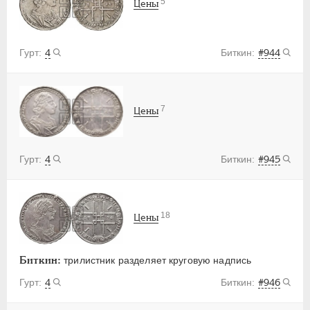
5
Цены
4
#944
7
Цены
4
#945
18
Цены
Биткин:
трилистник разделяет круговую надпись
4
#946