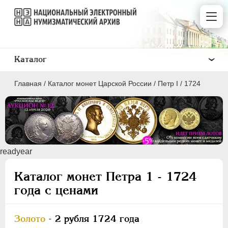
Каталог
Главная
/
Каталог монет Царской России
/
Пeтр I
/
1724
ПEТР I
1699 - 1725
readyear
ЕКАТЕРИНА I
1725-1727
Каталог монет Петра 1 - 1724
ПЕТР II
1727-1729
года с ценами
АННА ИОАННОВНА
1730-1740
ИОАНН АНТОНОВИЧ
1740-1741
Золото
- 2 рубля 1724 года
ЕЛИЗАВЕТА
1741-1762