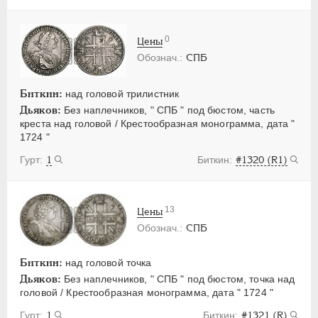
0
Цены
СПБ
Биткин:
над головой трилистник
Дьяков:
Без наплечников, " СПБ " под бюстом, часть
креста над головой / Крестообразная монограмма, дата "
1724 "
1
#1320 (R1)
13
Цены
СПБ
Биткин:
над головой точка
Дьяков:
Без наплечников, " СПБ " под бюстом, точка над
головой / Крестообразная монограмма, дата " 1724 "
1
#1321 (R)