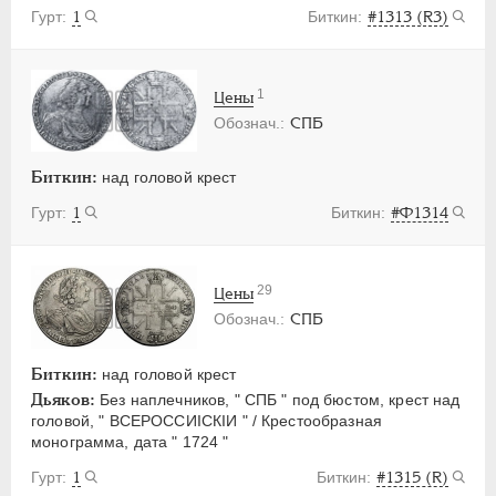
1
#1313 (R3)
1
Цены
СПБ
Биткин:
над головой крест
1
#Ф1314
29
Цены
СПБ
Биткин:
над головой крест
Дьяков:
Без наплечников, " СПБ " под бюстом, крест над
головой, " ВСЕРОССИIСКIИ " / Крестообразная
монограмма, дата " 1724 "
1
#1315 (R)