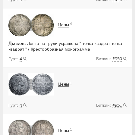
4
Цены
Дьяков:
Лента на груди украшена " точка квадрат точка
квадрат " / Крестообразная монограмма
4
#950
1
Цены
4
#951
1
Цены