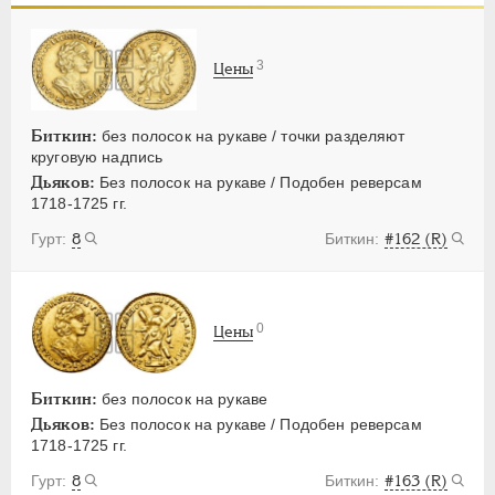
ПЕТР III
1762-1762
ЕКАТЕРИНА II
1762-1796
3
Цены
ПАВЕЛ I
1796-1801
АЛЕКСАНДР I
1801-1825
НИКОЛАЙ I
1826-1855
Биткин:
без полосок на рукаве / точки разделяют
круговую надпись
АЛЕКСАНДР II
1855-1881
Дьяков:
Без полосок на рукаве / Подобен реверсам
АЛЕКСАНДР III
1881-1894
1718-1725 гг.
НИКОЛАЙ II
1894-1917
8
#162 (R)
ВРЕМЕННОЕ ПРАВ.
1917-1918
ИНОСТРАННЫЕ
1768-1918
0
Цены
Биткин:
без полосок на рукаве
Дьяков:
Без полосок на рукаве / Подобен реверсам
1718-1725 гг.
8
#163 (R)