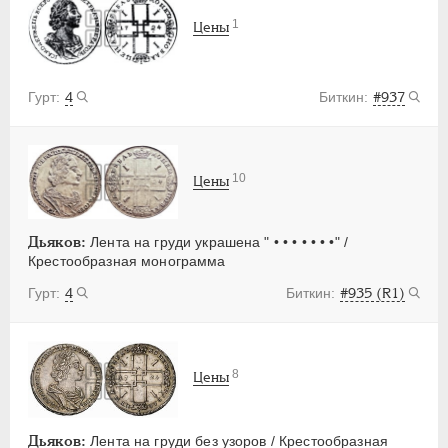
1
Цены
4
#937
10
Цены
Дьяков:
Лента на груди украшена " • • • • • • •" /
Крестообразная монограмма
4
#935 (R1)
8
Цены
Дьяков:
Лента на груди без узоров / Крестообразная