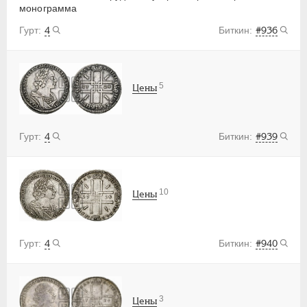
монограмма
4
#936
5
Цены
4
#939
10
Цены
4
#940
3
Цены