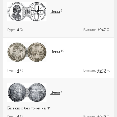
5
Цены
4
#947
10
Цены
4
#948
2
Цены
Биткин:
без точки на "I"
4
#949