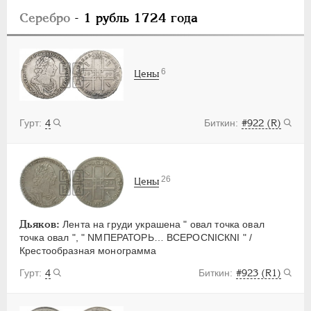
Серебро
- 1 рубль 1724 года
6
Цены
4
#922 (R)
26
Цены
Дьяков:
Лента на груди украшена " овал точка овал
точка овал ", " NМПЕРАТОРЬ… ВСЕРОСNIСКNI " /
Крестообразная монограмма
4
#923 (R1)