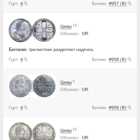
4
#957 (R)
14
Цены
OK
Биткин:
трилистник разделяет надпись
4
#958 (R)
4
Цены
OK
4
#959 (R)
10
Цены
OK