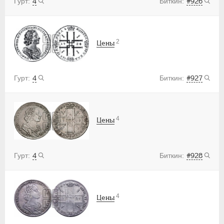
4
#926
2
Цены
4
#927
4
Цены
4
#928
4
Цены