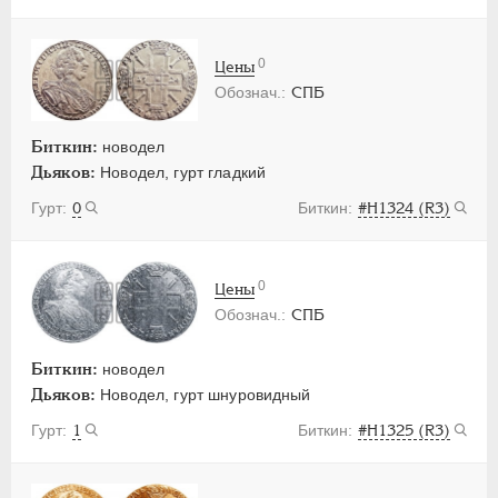
0
Цены
СПБ
Биткин:
новодел
Дьяков:
Новодел, гурт гладкий
0
#Н1324 (R3)
0
Цены
СПБ
Биткин:
новодел
Дьяков:
Новодел, гурт шнуровидный
1
#Н1325 (R3)