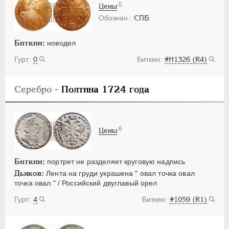
0
Цены
СПБ
Биткин:
новодел
0
#Н1326 (R4)
Серебро
- Полтина 1724 года
6
Цены
Биткин:
портрет не разделяет круговую надпись
Дьяков:
Лента на груди украшена " овал точка овал
точка овал " / Российский двуглавый орел
4
#1059 (R1)